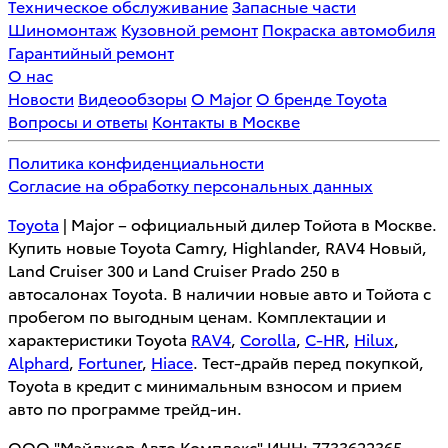
Техническое обслуживание
Запасные части
Шиномонтаж
Кузовной ремонт
Покраска автомобиля
Гарантийный ремонт
О нас
Новости
Видеообзоры
О Major
О бренде Toyota
Вопросы и ответы
Контакты в Москве
Политика конфиденциальности
Согласие на обработку персональных данных
Toyota
| Major – официальный дилер Тойота в Москве.
Купить новые Toyota Camry, Highlander, RAV4 Новый,
Land Cruiser 300 и Land Cruiser Prado 250 в
автосалонах Toyota. В наличии новые авто и Тойота с
пробегом по выгодным ценам. Комплектации и
характеристики Toyota
RAV4
,
Corolla
,
C-HR
,
Hilux
,
Alphard
,
Fortuner
,
Hiace
. Тест-драйв перед покупкой,
Toyota в кредит с минимальным взносом и прием
авто по программе трейд-ин.
ООО "Мэйджор Авто Комплекс" ИНН: 7733622365