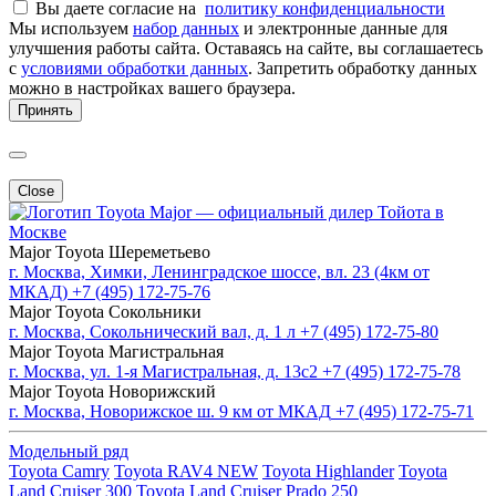
Вы даете согласие на
политику конфиденциальности
Мы используем
набор данных
и электронные данные для
улучшения работы сайта. Оставаясь на сайте, вы соглашаетесь
с
условиями обработки данных
. Запретить обработку данных
можно в настройках вашего браузера.
Принять
Close
Major — официальный дилер Тойота в
Москве
Major Toyota Шереметьево
г. Москва, Химки, Ленинградское шоссе, вл. 23 (4км от
МКАД)
+7 (495) 172-75-76
Major Toyota Сокольники
г. Москва, Сокольнический вал, д. 1 л
+7 (495) 172-75-80
Major Toyota Магистральная
г. Москва, ул. 1-я Магистральная, д. 13с2
+7 (495) 172-75-78
Major Toyota Новорижский
г. Москва, Новорижское ш. 9 км от МКАД
+7 (495) 172-75-71
Модельный ряд
Toyota Camry
Toyota RAV4 NEW
Toyota Highlander
Toyota
Land Cruiser 300
Toyota Land Cruiser Prado 250