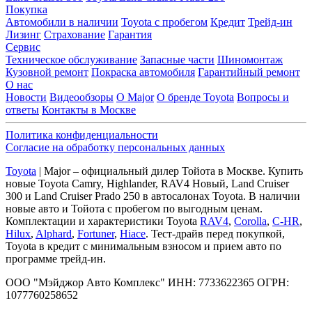
Покупка
Автомобили в наличии
Toyota с пробегом
Кредит
Трейд-ин
Лизинг
Страхование
Гарантия
Сервис
Техническое обслуживание
Запасные части
Шиномонтаж
Кузовной ремонт
Покраска автомобиля
Гарантийный ремонт
О нас
Новости
Видеообзоры
О Major
О бренде Toyota
Вопросы и
ответы
Контакты в Москве
Политика конфиденциальности
Согласие на обработку персональных данных
Toyota
| Major – официальный дилер Тойота в Москве. Купить
новые Toyota Camry, Highlander, RAV4 Новый, Land Cruiser
300 и Land Cruiser Prado 250 в автосалонах Toyota. В наличии
новые авто и Тойота с пробегом по выгодным ценам.
Комплектации и характеристики Toyota
RAV4
,
Corolla
,
C-HR
,
Hilux
,
Alphard
,
Fortuner
,
Hiace
. Тест-драйв перед покупкой,
Toyota в кредит с минимальным взносом и прием авто по
программе трейд-ин.
ООО "Мэйджор Авто Комплекс" ИНН: 7733622365 ОГРН:
1077760258652