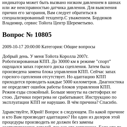
индикатора может быть вызвано низким давлением в шинах
или же неисправностью датчика давления. Для выяснения
причин его загорания, Вам следует обратиться в
специализированный техцентр.С уважением. Бордюков
Владимир, сервис Тойота Центр Шереметьево.
Вопрос № 10805
2009-10-17 20:00:00
Категория: Общие вопросы
Добрый день. У меня Тойота Королла 2007г.
Роботизированная КПП. До 30000 км в режиме "спорт"
ощущался запах горелого диска сцепления. Затем была
произведена замена блока управления КПП. Сейчас запах
горелого сцепления отсутствует. Но адаптацию КПП
приходится проводить каждые 5000 километров. Диагностика
не определяет ошибок работы блоков управления КПП.
Режим езды спокойный. Больше минуты на светофорах не
стою. Датчики перегрева не срабатывают. Инструкцию по
эксплуатации КПП не нарушаю. В чём причина? Спасибо.
Здравствуйте, Юрий! Вопрос в следующем. По какой причине
и кто Вам производит адаптацию? Ни один из дилеров этой
процедуры производить не должен без замены