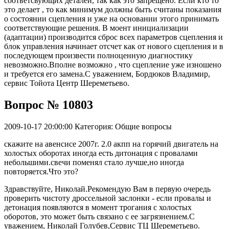
соответсвующих деталей, так как это запрещено. Если кто то
это делает , то как минимум должны быть считаны показания
о состоянии сцепления и уже на основании этого принимать
соответствующие решения. В моент инициализации
(адаптации) производится сброс всех параметров сцепления и
блок управления начинает отсчет как от нового сцепления и в
последующем произвести полноценную диагностику
невозможно.Вполне возможно , что сцепление уже изношено
и требуется его замена.С уважением, Бордюков Владимир,
сервис Тойота Центр Шереметьево.
Вопрос № 10803
2009-10-17 20:00:00
Категория: Общие вопросы
скажите на авенсисе 2007г. 2.0 акпп на горячий двигатель на
холостых оборотах иногда есть дитонация с провалами
небольшими.свечи поменял стало лучше,но иногда
повторяется.Что это?
Здравствуйте, Николай.Рекомендую Вам в первую очередь
проверить чистоту дроссельной заслонки - если провалы и
детонация появляются в момент трогания с холостых
оборотов, это может быть связано с ее загрязнением.С
уважением, Николай Голубев,Сервис ТЦ Шереметьево.