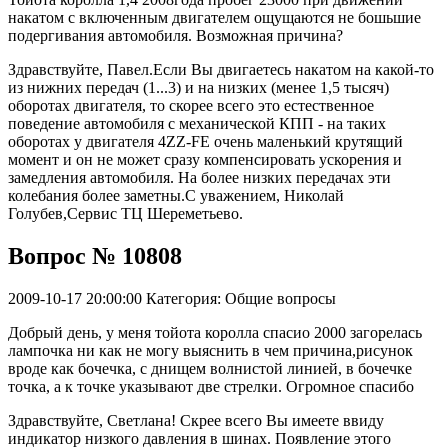
накатом с включенным двигателем ощущаются не бошьшие
подергивания автомобиля. Возможная причина?
Здравствуйте, Павел.Если Вы двигаетесь накатом на какой-то
из нижних передач (1...3) и на низких (менее 1,5 тысяч)
оборотах двигателя, то скорее всего это естественное
поведение автомобиля с механической КПП - на таких
оборотах у двигателя 4ZZ-FE очень маленький крутящий
момент и он не может сразу компенсировать ускорения и
замедления автомобиля. На более низких передачах эти
колебания более заметны.С уважением, Николай
Голубев,Сервис ТЦ Шереметьево.
Вопрос № 10808
2009-10-17 20:00:00
Категория: Общие вопросы
Добрый день, у меня тойота королла спасио 2000 загорелась
лампочка ни как не могу выяснить в чем причина,рисунок
вроде как бочечка, с днищем волнистой линией, в бочечке
точка, а к точке указывают две стрелки. Огромное спасибо
Здравствуйте, Светлана! Скрее всего Вы имеете ввиду
индикатор низкого давления в шинах. Появление этого