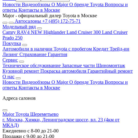
Новости
Видеообзоры
О Major
О бренде Toyota
Вопросы и
ответы
Контакты в Москве
Major - официальный дилер Toyota в Москве
Автосалоны
+7 (495) 172-75-71
Модельный ряд
Camry
RAV4 NEW
Highlander
Land Cruiser 300
Land Cruiser
Prado 250
Покупка
Автомобили в наличии
Toyota с пробегом
Кредит
Трейд-ин
Лизинг
Страхование
Гарантия
Сервис
Техническое обслуживание
Запасные части
Шиномонтаж
Кузовной ремонт
Покраска автомобиля
Гарантийный ремонт
О нас
Новости
Видеообзоры
О Major
О бренде Toyota
Вопросы и
ответы
Контакты в Москве
Адреса салонов
Major Toyota Шереметьево
г. Москва, Химки, Ленинградское шоссе, вл. 23 (4км от
МКАД)
Ежедневно с 8-00 до 21-00
Продажи с 9-00 до 21-00