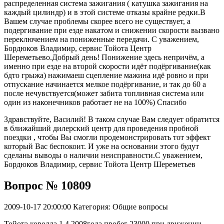
распределенная система зажигания ( катушка зажигания на
каждый цилиндр) и в этой системе отказы крайне редки.В
Вашем случае проблемы скорее всего не существует, а
подергивание при езде накатом и снижении скорости вызвано
переключением на пониженные передачи. С уважением,
Бордюков Владимир, сервис Тойота Центр
Шереметьево.Добрый день! Понижение здесь непричём, а
именно при езде на второй скорости идёт подёргивание(как
бдто грыжа) нажимаеш сцепление мажина идё ровно и при
отпускание начинается мелкое подёргивание, и так до 60 а
после нечувствуется(может забита топливная система или
один из наконечников работает не на 100%) Спасибо
Здравствуйте, Василий! В таком случае Вам следует обратится
в ближайший дилерский центр для проведения пробной
поездки , чтобы Вы смогли продемонстрировать тот эффект
который Вас беспокоит. И уже на основании этого будут
сделаны выводы о наличии неисправности.С уважением,
Бордюков Владимир, сервис Тойота Центр Шереметьев
Вопрос № 10809
2009-10-17 20:00:00
Категория: Общие вопросы
Тойота королла 1,4 2008года пробег 23000 при движении