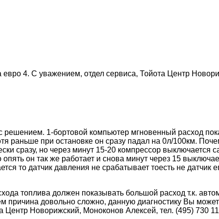
евро 4. С уважением, отдел сервиса, Тойота Центр Новориж
с решением. 1-бортовой компьютер мгновенный расход пока
отя раньше при остановке он сразу падал на 0л/100км. Поче
ски сразу, но через минут 15-20 компрессор выключается с
о опять он так же работает и снова минут через 15 выключ
ется то датчик давления не срабатывает тоесть не датчик е
ода топлива должен показывать большой расход т.к. автомо
 чем причина довольно сложно, данную диагностику Вы може
та Центр Новорижский, Моноконов Алексей, тел. (495) 730 11