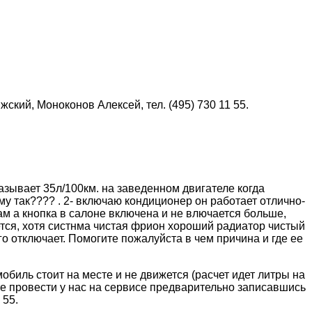
ский, Моноконов Алексей, тел. (495) 730 11 55.
зывает 35л/100км. на заведенном двигателе когда
му так???? . 2- включаю кондиционер он работает отлично-
ам а кнопка в салоне включена и не влючается больше,
ается, хотя систнма чистая фрион хороший радиатор чистый
го отключает. Помогите пожалуйста в чем причина и где ее
биль стоит на месте и не движется (расчет идет литры на
те провести у нас на сервисе предварительно записавшись
 55.