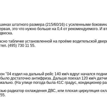
шинах штатного размера (215/60/16) с усиленными боковина
вая, это что нужно больше на 0,4 от рекомендуемого. И вто
двеска.
сно табличке установленной на проёме водительской двери
л. (495) 730 11 55.
он "04 ездил на дальный рейс 140 км/ч вдруг начался подн
было достаточно антифриза. Дальше поехал 120 км/ч датчик 
ормально. (На улице погода была 41С градус, кондиционер 
грязью радиатор охлаждения ДВС, или плохая циркуляция ох
55.