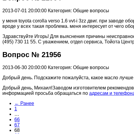
2013-07-01 20:00:00
Категория: Общие вопросы
у меня toyota corolla verso 1.6 vvt-i 3zz двиг. при заводе
вроде у всех такая проблема. меня интересует от чего об
Здравствуйте Игорь! Для выяснения причины неисправност
(495) 730 11 55. С уважением, отдел сервиса, Тойота Цент
Вопрос № 21956
2013-06-30 20:00:00
Категория: Общие вопросы
Добрый день. Подскажите пожалуйста, какое масло лучше 
Добрый день, Михаил!Заводом изготовителем рекомендов
информацией просьба обращаться по
адресам и телефон
← Ранее
1
…
66
67
68