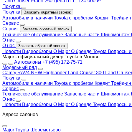
Land Cruiser Prado 250
Цена от 11 130 000 ₽*
Покупка
Покупка
Заказать обратный звонок
Автомобили в наличии
Toyota с пробегом
Кредит
Трейд-и
Сервис
Сервис
Заказать обратный звонок
Техническое обслуживание
Запасные части
Шиномонтаж
О нас
О нас
Заказать обратный звонок
Новости
Видеообзоры
О Major
О бренде Toyota
Вопросы и
Major - официальный дилер Toyota в Москве
Автосалоны
+7 (495) 172-75-71
Модельный ряд
Camry
RAV4 NEW
Highlander
Land Cruiser 300
Land Cruise
Покупка
Автомобили в наличии
Toyota с пробегом
Кредит
Трейд-и
Сервис
Техническое обслуживание
Запасные части
Шиномонтаж
О нас
Новости
Видеообзоры
О Major
О бренде Toyota
Вопросы и
Адреса салонов
Major Toyota Шереметьево