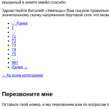
указанный в анкете имейл спасибо.
Здравствуйте Виталий! «Умельцы» Вам сказали правильно.
значительному скачку напряжения бортовой сети, что мож
← Ранее
1
…
71
72
73
74
75
…
987
Далее →
← Ко всем категориям
Перезвоните мне
Оставьте свой номер, и мы перезвоним вам по вопросам 