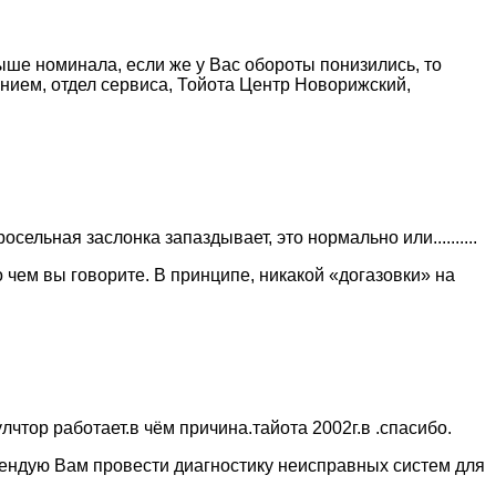
ше номинала, если же у Вас обороты понизились, то
нием, отдел сервиса, Тойота Центр Новорижский,
ельная заслонка запаздывает, это нормально или..........
 чем вы говорите. В принципе, никакой «догазовки» на
тор работает.в чём причина.тайота 2002г.в .спасибо.
омендую Вам провести диагностику неисправных систем для