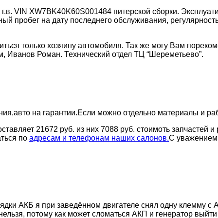
г.в. VIN XW7BK40K60S001484 питерской сборки. Эксплуатир
ый пробег на дату последнего обслуживания, регулярность
ться только хозяину автомобиля. Так же могу Вам пореком
м, Иванов Роман. Технический отдел ТЦ “Шереметьево”.
ения,авто на гарантии.Если можно отдельно материалы и ра
ставляет 21672 руб. из них 7088 руб. стоимоть запчастей 
аться по
адресам и телефонам наших салонов.
С уважением,
ядки АКБ я при заведённом двигателе снял одну клемму с А
ь нельзя, потому как может сломаться АКП и генератор выйт