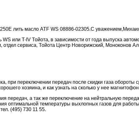
U250E лить масло ATF WS 08886-02305.С уважением,Михаи
WS или T-IV Тойота, в зависимости от года выпуска автом
отдел сервиса, Тойота Центр Новорижский, Моноконов Алекс
ика, при переключении передач после скидки газа обороты 
 хорошего хозяина, и как узнать на сколько у нее магнитофо
ия передач, а так же переключение на нейтральную перед
ания оптимальной температуры выхлопных газов для работы
л. (495) 730 11 55.