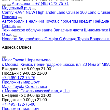
Автосалоны
+7 (495) 172-75-71
Модельный ряд
Camry
RAV4 NEW
Highlander
Land Cruiser 300
Land Cruise
Покупка
Автомобили в наличии
Toyota с пробегом
Кредит
Трейд-и
Сервис
Техническое обслуживание
Запасные части
Шиномонтаж
О нас
Новости
Видеообзоры
О Major
О бренде Toyota
Вопросы и
Адреса салонов
Major Toyota Шереметьево
г. Москва, Химки, Ленинградское шоссе, вл. 23 (4км от МК
Ежедневно с 8-00 до 21-00
Продажи с 9-00 до 21-00
+7 (495) 172-75-76
Проложить маршрут
Major Toyota Сокольники
г. Москва, Сокольнический вал, д. 1 л
Ежедневно с 8-00 до 21-00
Продажи с 9-00 до 21-00
+7 (495) 172-75-80
Проложить маршрут