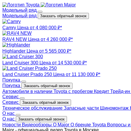
Модельный ряд
Модельный ряд
Заказать обратный звонок
Camry
Цена от 4 080 000 ₽*
RAV4 NEW
Цена от 4 260 000 ₽*
Highlander
Цена от 5 565 000 ₽*
Land Cruiser 300
Цена от 14 530 000 ₽*
Land Cruiser Prado 250
Цена от 11 130 000 ₽*
Покупка
Покупка
Заказать обратный звонок
Автомобили в наличии
Toyota с пробегом
Кредит
Трейд-и
Сервис
Сервис
Заказать обратный звонок
Техническое обслуживание
Запасные части
Шиномонтаж
О нас
О нас
Заказать обратный звонок
Новости
Видеообзоры
О Major
О бренде Toyota
Вопросы и
Major - официальный дилер Toyota в Москве