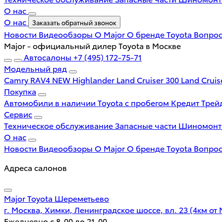
О нас
О нас
Заказать обратный звонок
Новости
Видеообзоры
О Major
О бренде Toyota
Вопрос
Major - официальный дилер Toyota в Москве
Автосалоны
+7 (495) 172-75-71
Модельный ряд
Camry
RAV4 NEW
Highlander
Land Cruiser 300
Land Cruis
Покупка
Автомобили в наличии
Toyota с пробегом
Кредит
Трей
Сервис
Техническое обслуживание
Запасные части
Шиномон
О нас
Новости
Видеообзоры
О Major
О бренде Toyota
Вопрос
Адреса салонов
Major Toyota Шереметьево
г. Москва, Химки, Ленинградское шоссе, вл. 23 (4км от
Ежедневно с 8-00 до 21-00