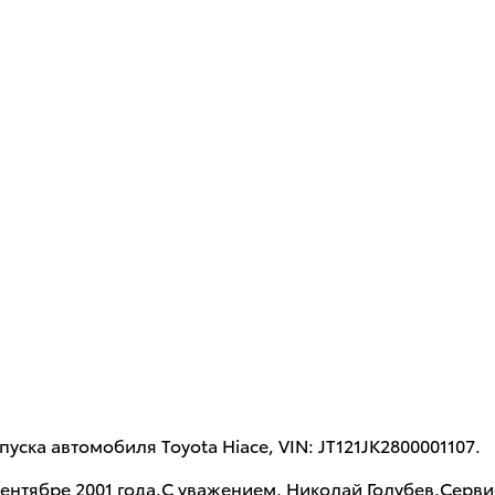
уска автомобиля Toyota Hiace, VIN: JT121JK2800001107.
ентябре 2001 года.С уважением, Николай Голубев,Серв