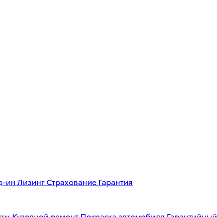
д-ин
Лизинг
Страхование
Гарантия
таж
Кузовной ремонт
Покраска автомобиля
Гарантийный