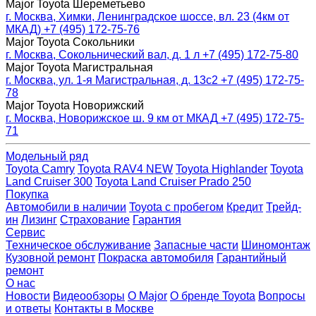
Major Toyota Шереметьево
г. Москва, Химки, Ленинградское шоссе, вл. 23 (4км от
МКАД)
+7 (495) 172-75-76
Major Toyota Сокольники
г. Москва, Сокольнический вал, д. 1 л
+7 (495) 172-75-80
Major Toyota Магистральная
г. Москва, ул. 1-я Магистральная, д. 13с2
+7 (495) 172-75-
78
Major Toyota Новорижский
г. Москва, Новорижское ш. 9 км от МКАД
+7 (495) 172-75-
71
Модельный ряд
Toyota Camry
Toyota RAV4 NEW
Toyota Highlander
Toyota
Land Cruiser 300
Toyota Land Cruiser Prado 250
Покупка
Автомобили в наличии
Toyota с пробегом
Кредит
Трейд-
ин
Лизинг
Страхование
Гарантия
Сервис
Техническое обслуживание
Запасные части
Шиномонтаж
Кузовной ремонт
Покраска автомобиля
Гарантийный
ремонт
О нас
Новости
Видеообзоры
О Major
О бренде Toyota
Вопросы
и ответы
Контакты в Москве