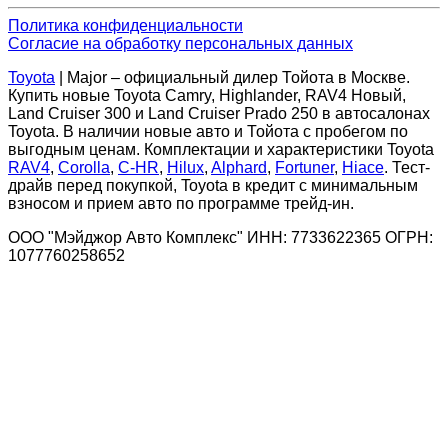
Политика конфиденциальности
Согласие на обработку персональных данных
Toyota
| Major – официальный дилер Тойота в Москве.
Купить новые Toyota Camry, Highlander, RAV4 Новый,
Land Cruiser 300 и Land Cruiser Prado 250 в автосалонах
Toyota. В наличии новые авто и Тойота с пробегом по
выгодным ценам. Комплектации и характеристики Toyota
RAV4
,
Corolla
,
C-HR
,
Hilux
,
Alphard
,
Fortuner
,
Hiace
. Тест-
драйв перед покупкой, Toyota в кредит с минимальным
взносом и прием авто по программе трейд-ин.
ООО "Мэйджор Авто Комплекс" ИНН: 7733622365 ОГРН:
1077760258652