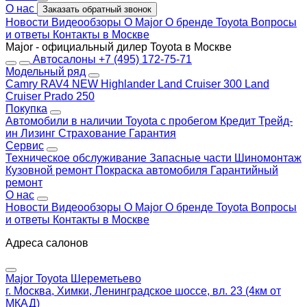
О нас
Заказать обратный звонок
Новости
Видеообзоры
О Major
О бренде Toyota
Вопросы
и ответы
Контакты в Москве
Major - официальный дилер Toyota в Москве
Автосалоны
+7 (495) 172-75-71
Модельный ряд
Camry
RAV4 NEW
Highlander
Land Cruiser 300
Land
Cruiser Prado 250
Покупка
Автомобили в наличии
Toyota с пробегом
Кредит
Трейд-
ин
Лизинг
Страхование
Гарантия
Сервис
Техническое обслуживание
Запасные части
Шиномонтаж
Кузовной ремонт
Покраска автомобиля
Гарантийный
ремонт
О нас
Новости
Видеообзоры
О Major
О бренде Toyota
Вопросы
и ответы
Контакты в Москве
Адреса салонов
Major Toyota Шереметьево
г. Москва, Химки, Ленинградское шоссе, вл. 23 (4км от
МКАД)