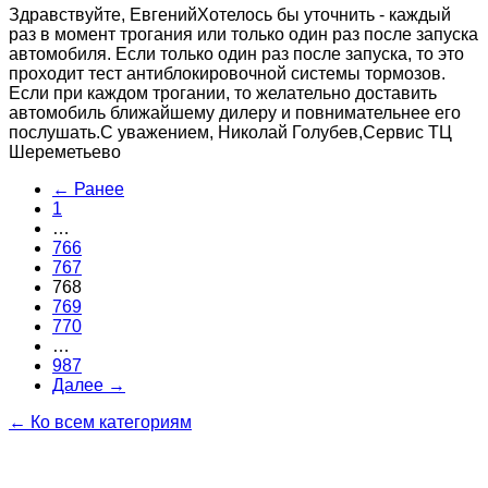
Здравствуйте, ЕвгенийХотелось бы уточнить - каждый
раз в момент трогания или только один раз после запуска
автомобиля. Если только один раз после запуска, то это
проходит тест антиблокировочной системы тормозов.
Если при каждом трогании, то желательно доставить
автомобиль ближайшему дилеру и повнимательнее его
послушать.С уважением, Николай Голубев,Сервис ТЦ
Шереметьево
← Ранее
1
…
766
767
768
769
770
…
987
Далее →
← Ко всем категориям