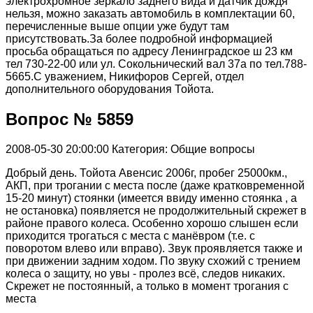
электрохромное зеркало заднего вида и датчик дождя
нельзя, можно заказать автомобиль в комплектации 60,
перечисленные выше опции уже будут там
присутствовать.За более подробной информацией
просьба обращаться по адресу Ленинградское ш 23 км
тел 730-22-00 или ул. Сокольнический вал 37а по тел.788-
5665.С уважением, Никифоров Сергей, отдел
дополнительного оборудования Тойота.
Вопрос № 5859
2008-05-30 20:00:00
Категория: Общие вопросы
Добрый день. Тойота Авенсис 2006г, пробег 25000км.,
АКП, при трогании с места после (даже кратковременной
15-20 минут) стоянки (имеется ввиду именно стоянка , а
не остановка) появляется не продолжительный скрежет в
районе правого колеса. Особенно хорошо слышен если
приходится трогаться с места с манёвром (т.е. с
поворотом влево или вправо). Звук проявляется также и
при движении задним ходом. По звуку схожий с трением
колеса о защиту, но увы - пролез всё, следов никаких.
Скрежет не постоянный, а только в момент трогания с
места