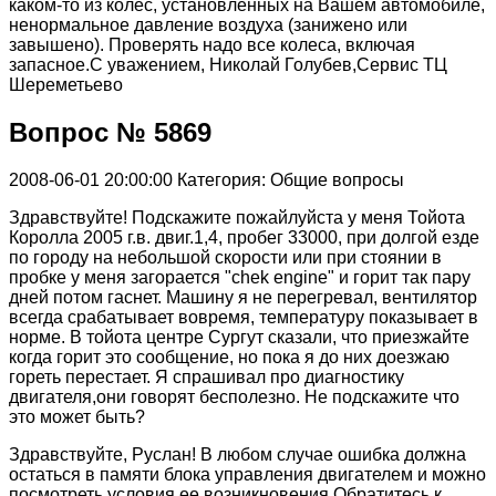
каком-то из колес, установленных на Вашем автомобиле,
ненормальное давление воздуха (занижено или
завышено). Проверять надо все колеса, включая
запасное.С уважением, Николай Голубев,Сервис ТЦ
Шереметьево
Вопрос № 5869
2008-06-01 20:00:00
Категория: Общие вопросы
Здравствуйте! Подскажите пожайлуйста у меня Тойота
Королла 2005 г.в. двиг.1,4, пробег 33000, при долгой езде
по городу на небольшой скорости или при стоянии в
пробке у меня загорается "chek engine" и горит так пару
дней потом гаснет. Машину я не перегревал, вентилятор
всегда срабатывает вовремя, температуру показывает в
норме. В тойота центре Сургут сказали, что приезжайте
когда горит это сообщение, но пока я до них доезжаю
гореть перестает. Я спрашивал про диагностику
двигателя,они говорят бесполезно. Не подскажите что
это может быть?
Здравствуйте, Руслан! В любом случае ошибка должна
остаться в памяти блока управления двигателем и можно
посмотреть условия ее возникновения.Обратитесь к