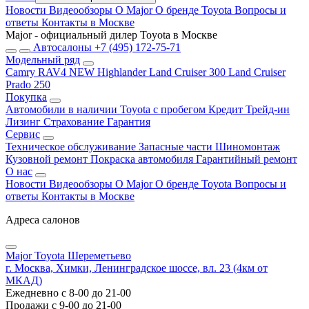
Новости
Видеообзоры
О Major
О бренде Toyota
Вопросы и
ответы
Контакты в Москве
Major - официальный дилер Toyota в Москве
Автосалоны
+7 (495) 172-75-71
Модельный ряд
Camry
RAV4 NEW
Highlander
Land Cruiser 300
Land Cruiser
Prado 250
Покупка
Автомобили в наличии
Toyota с пробегом
Кредит
Трейд-ин
Лизинг
Страхование
Гарантия
Сервис
Техническое обслуживание
Запасные части
Шиномонтаж
Кузовной ремонт
Покраска автомобиля
Гарантийный ремонт
О нас
Новости
Видеообзоры
О Major
О бренде Toyota
Вопросы и
ответы
Контакты в Москве
Адреса салонов
Major Toyota Шереметьево
г. Москва, Химки, Ленинградское шоссе, вл. 23 (4км от
МКАД)
Ежедневно с 8-00 до 21-00
Продажи с 9-00 до 21-00