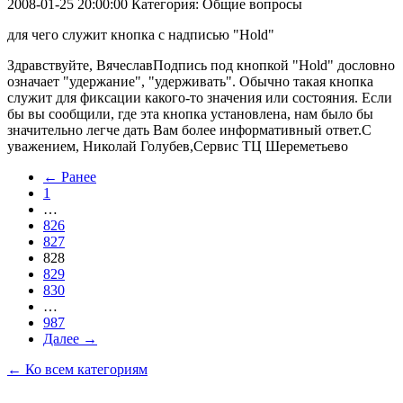
2008-01-25 20:00:00
Категория: Общие вопросы
для чего служит кнопка с надписью "Hold"
Здравствуйте, ВячеславПодпись под кнопкой "Hold" дословно
означает "удержание", "удерживать". Обычно такая кнопка
служит для фиксации какого-то значения или состояния. Если
бы вы сообщили, где эта кнопка установлена, нам было бы
значительно легче дать Вам более информативный ответ.С
уважением, Николай Голубев,Сервис ТЦ Шереметьево
← Ранее
1
…
826
827
828
829
830
…
987
Далее →
← Ко всем категориям