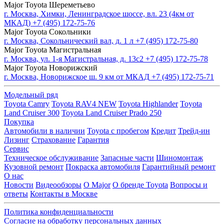
Major Toyota Шереметьево
г. Москва, Химки, Ленинградское шоссе, вл. 23 (4км от
МКАД)
+7 (495) 172-75-76
Major Toyota Сокольники
г. Москва, Сокольнический вал, д. 1 л
+7 (495) 172-75-80
Major Toyota Магистральная
г. Москва, ул. 1-я Магистральная, д. 13с2
+7 (495) 172-75-78
Major Toyota Новорижский
г. Москва, Новорижское ш. 9 км от МКАД
+7 (495) 172-75-71
Модельный ряд
Toyota Camry
Toyota RAV4 NEW
Toyota Highlander
Toyota
Land Cruiser 300
Toyota Land Cruiser Prado 250
Покупка
Автомобили в наличии
Toyota с пробегом
Кредит
Трейд-ин
Лизинг
Страхование
Гарантия
Сервис
Техническое обслуживание
Запасные части
Шиномонтаж
Кузовной ремонт
Покраска автомобиля
Гарантийный ремонт
О нас
Новости
Видеообзоры
О Major
О бренде Toyota
Вопросы и
ответы
Контакты в Москве
Политика конфиденциальности
Согласие на обработку персональных данных