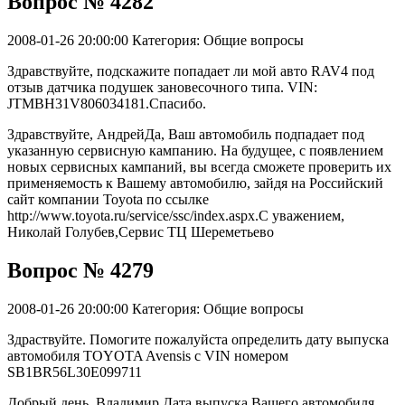
Вопрос № 4282
2008-01-26 20:00:00
Категория: Общие вопросы
Здравствуйте, подскажите попадает ли мой авто RAV4 под
отзыв датчика подушек зановесочного типа. VIN:
JTMBH31V806034181.Спасибо.
Здравствуйте, АндрейДа, Ваш автомобиль подпадает под
указанную сервисную кампанию. На будущее, с появлением
новых сервисных кампаний, вы всегда сможете проверить их
применяемость к Вашему автомобилю, зайдя на Российский
сайт компании Toyota по ссылке
http://www.toyota.ru/service/ssc/index.aspx.С уважением,
Николай Голубев,Сервис ТЦ Шереметьево
Вопрос № 4279
2008-01-26 20:00:00
Категория: Общие вопросы
Здраствуйте. Помогите пожалуйста определить дату выпуска
автомобиля TOYOTA Avensis с VIN номером
SB1BR56L30E099711
Добрый день, Владимир.Дата выпуска Вашего автомобиля