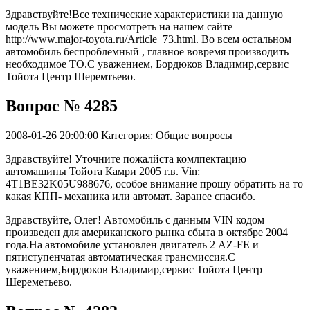
Здравствуйте!Все технические характеристики на данную
модель Вы можете просмотреть на нашем сайте
http://www.major-toyota.ru/Article_73.html. Во всем остальном
автомобиль беспроблемный , главное вовремя производить
необходимое ТО.С уважением, Бордюков Владимир,сервис
Тойота Центр Шеремтьево.
Вопрос № 4285
2008-01-26 20:00:00
Категория: Общие вопросы
Здравствуйте! Уточните пожалйста комлпектацию
автомашины Тойота Камри 2005 г.в. Vin:
4T1BE32K05U988676, особое внимание прошу обратить на то
какая КПП- механика или автомат. Заранее спасибо.
Здравствуйте, Олег! Автомобиль с данным VIN кодом
произведен для американского рынка сбыта в октябре 2004
года.На автомобиле установлен двигатель 2 AZ-FE и
пятиступенчатая автоматическая трансмиссия.С
уважением,Бордюков Владимир,сервис Тойота Центр
Шереметьево.