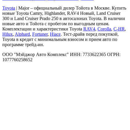
Toyota
| Major – официальный дилер Тойота в Москве. Купить
новые Toyota Camry, Highlander, RAV4 Новый, Land Cruiser
300 и Land Cruiser Prado 250 в автосалонах Toyota. В наличии
новые авто и Тойота с пробегом по выгодным ценам.
Комплектации и характеристики Toyota
RAV4
,
Corolla
,
C-HR
,
Hilux
,
Alphard
,
Fortuner
,
Hiace
. Тест-драйв перед покупкой,
Toyota в кредит с минимальным взносом и прием авто по
программе трейд-ин.
ООО "Мэйджор Авто Комплекс" ИНН: 7733622365 ОГРН:
1077760258652