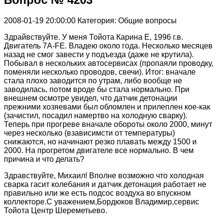
2008-01-19 20:00:00
Категория: Общие вопросы
Здрайвствуйте. У меня Тойота Карина Е, 1996 г.в.
Двигатель 7А-FE. Владею около года. Несколько месяцев
назад не смог завести у подъезда (даже не крутила).
Побывал в нескольких автосервисах (пропаяли проводку,
поменяли несколько проводов, свечи). Итог: вначале
стала плохо заводится по утрам, либо вообще не
заводилась, потом вроде бы стала нормально. При
внешнем осмотре увидел, что датчик детонации
прежними хозяевами был обломлен и прилеплен кое-как
(зачистил, посадил намертво на холодную сварку).
Теперь при прогреве вначале обороты около 2000, минут
через несколько (взависимсти от температуры)
снижаются, но начинают резко плавать между 1500 и
2000. На прогретом двигателе все нормально. В чем
причина и что делать?
Здравствуйте, Михаил! Вполне возможно что холодная
сварка гасит колебания и датчик детонация работает не
правильно или же есть подсос воздуха во впускном
коллекторе.С уважением,Бордюков Владимир,сервис
Тойота Центр Шереметьево.