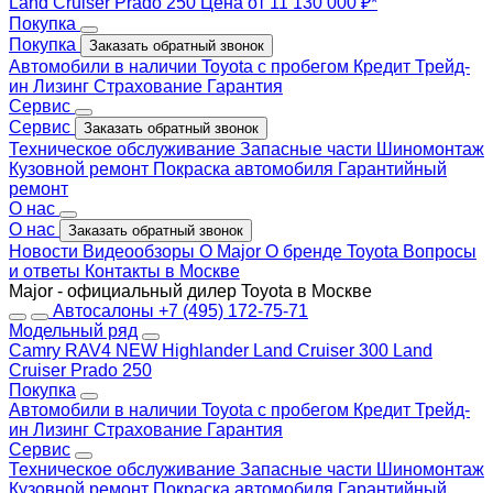
Land Cruiser Prado 250
Цена от 11 130 000 ₽*
Покупка
Покупка
Заказать обратный звонок
Автомобили в наличии
Toyota с пробегом
Кредит
Трейд-
ин
Лизинг
Страхование
Гарантия
Сервис
Сервис
Заказать обратный звонок
Техническое обслуживание
Запасные части
Шиномонтаж
Кузовной ремонт
Покраска автомобиля
Гарантийный
ремонт
О нас
О нас
Заказать обратный звонок
Новости
Видеообзоры
О Major
О бренде Toyota
Вопросы
и ответы
Контакты в Москве
Major - официальный дилер Toyota в Москве
Автосалоны
+7 (495) 172-75-71
Модельный ряд
Camry
RAV4 NEW
Highlander
Land Cruiser 300
Land
Cruiser Prado 250
Покупка
Автомобили в наличии
Toyota с пробегом
Кредит
Трейд-
ин
Лизинг
Страхование
Гарантия
Сервис
Техническое обслуживание
Запасные части
Шиномонтаж
Кузовной ремонт
Покраска автомобиля
Гарантийный