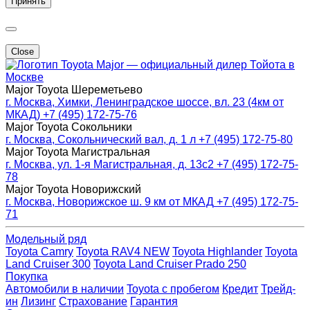
Принять
Close
Major — официальный дилер Тойота в
Москве
Major Toyota Шереметьево
г. Москва, Химки, Ленинградское шоссе, вл. 23 (4км от
МКАД)
+7 (495) 172-75-76
Major Toyota Сокольники
г. Москва, Сокольнический вал, д. 1 л
+7 (495) 172-75-80
Major Toyota Магистральная
г. Москва, ул. 1-я Магистральная, д. 13с2
+7 (495) 172-75-
78
Major Toyota Новорижский
г. Москва, Новорижское ш. 9 км от МКАД
+7 (495) 172-75-
71
Модельный ряд
Toyota Camry
Toyota RAV4 NEW
Toyota Highlander
Toyota
Land Cruiser 300
Toyota Land Cruiser Prado 250
Покупка
Автомобили в наличии
Toyota с пробегом
Кредит
Трейд-
ин
Лизинг
Страхование
Гарантия