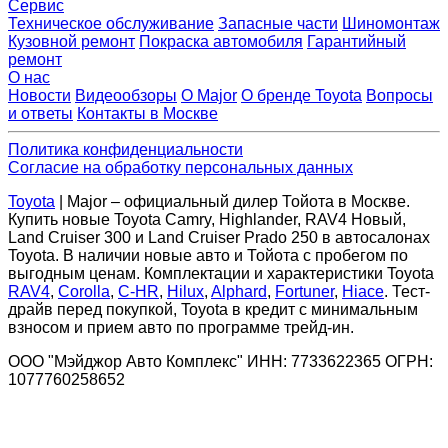
Сервис
Техническое обслуживание
Запасные части
Шиномонтаж
Кузовной ремонт
Покраска автомобиля
Гарантийный
ремонт
О нас
Новости
Видеообзоры
О Major
О бренде Toyota
Вопросы
и ответы
Контакты в Москве
Политика конфиденциальности
Согласие на обработку персональных данных
Toyota
| Major – официальный дилер Тойота в Москве.
Купить новые Toyota Camry, Highlander, RAV4 Новый,
Land Cruiser 300 и Land Cruiser Prado 250 в автосалонах
Toyota. В наличии новые авто и Тойота с пробегом по
выгодным ценам. Комплектации и характеристики Toyota
RAV4
,
Corolla
,
C-HR
,
Hilux
,
Alphard
,
Fortuner
,
Hiace
. Тест-
драйв перед покупкой, Toyota в кредит с минимальным
взносом и прием авто по программе трейд-ин.
ООО "Мэйджор Авто Комплекс" ИНН: 7733622365 ОГРН:
1077760258652