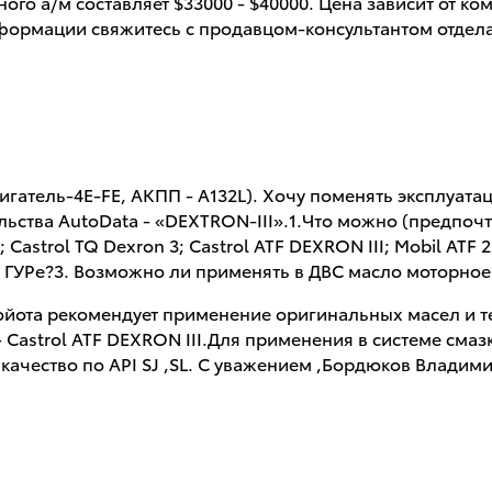
го а/м составляет $33000 - $40000. Цена зависит от ком
формации свяжитесь с продавцом-консультантом отдела 
двигатель-4E-FE, АКПП - А132L). Хочу поменять эксплуа
тельства AutoData - «DEXTRON-III».1.Что можно (предп
astrol TQ Dexron 3; Castrol ATF DEXRON III; Mobil ATF 
ГУРе?3. Возможно ли применять в ДВС масло моторное 
йота рекомендует применение оригинальных масел и т
Castrol ATF DEXRON III.Для применения в системе сма
ачество по АPI SJ ,SL. С уважением ,Бордюков Владим