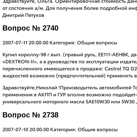
Здравствуйте, Ольга. Ориентировочная стоимость данно
от состояния а/м. Для получения более подробной ин
Дмитрий Петухов
Вопрос № 2740
2007-07-11 20:00:00
Категория: Общие вопросы
Купил короллу-98 г.вып. (правый руль, ЕЕ111-AEHBK, 
«DEXTRON-II», а в руководстве по эксплуатации изда
перечисленного имеющегося в продаже: Castrol TQ D2; C
жидкостей возможно (предпочтительней) применять в 
Здравствуйте,Николай !Производитель автомобилей То
применения в АКПП и ГУР вполне возможно подойдет- 
универсального моторного масла SAE10W30 или 5W30 ,к
Вопрос № 2738
2007-07-10 20:00:00
Категория: Общие вопросы