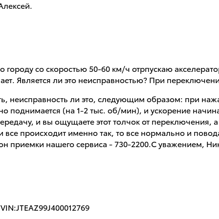
Алексей.
по городу со скоростью 50-60 км/ч отрпускаю акселерат
ывает. Является ли это неисправностью? При переключен
ь, неисправность ли это, следующим образом: при нажа
о поднимается (на 1-2 тыс. об/мин), и ускорение начин
передачу, и вы ощущаете этот толчок от переключения, 
сли все происходит именно так, то все нормально и повод
он приемки нашего сервиса - 730-2200.С уважением, Н
 VIN:JTEAZ99J400012769