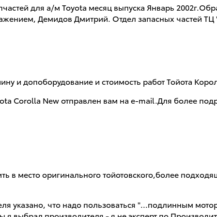
частей для а/м Toyota месяц выпуска Январь 2002г.Обр
важением, Демидов Дмитрий. Отдел запасных частей ТЦ
ину и допоборудование и стоимость работ Тойота Королл
oyota Corolla New отправлен вам на e-mail.Для более 
ь в место оригинального тойотовского,более подходяще
еля указано, что надо пользоваться "...подлинным мо
обы я выбрал производителя - я не эксперт по Производ