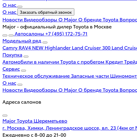
О нас
О нас
Заказать обратный звонок
Новости
Видеообзоры
О Major
О бренде Toyota
Вопрос
Major - официальный дилер Toyota в Москве
Автосалоны
+7 (495) 172-75-71
Модельный ряд
Camry
RAV4 NEW
Highlander
Land Cruiser 300
Land Cruis
Покупка
Автомобили в наличии
Toyota с пробегом
Кредит
Трей
Сервис
Техническое обслуживание
Запасные части
Шиномон
О нас
Новости
Видеообзоры
О Major
О бренде Toyota
Вопрос
Адреса салонов
Major Toyota Шереметьево
г. Москва, Химки, Ленинградское шоссе, вл. 23 (4км от
Ежедневно с 8-00 до 21-00