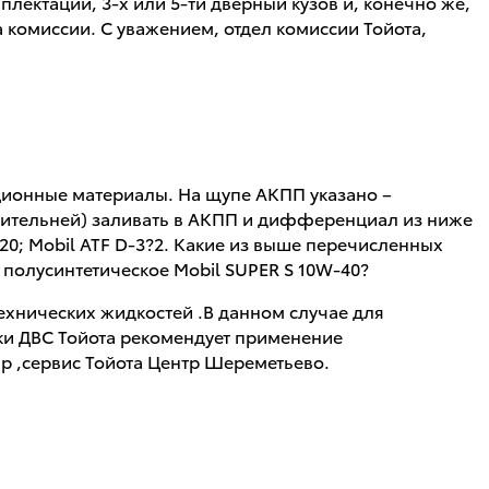
плектации, 3-х или 5-ти дверный кузов и, конечно же,
комиссии. С уважением, отдел комиссии Тойота,
тационные материалы. На щупе АКПП указано –
очтительней) заливать в АКПП и дифференциал из ниже
220; Mobil ATF D-3?2. Какие из выше перечисленных
полусинтетическое Mobil SUPER S 10W-40?
ехнических жидкостей .В данном случае для
зки ДВС Тойота рекомендует применение
ир ,сервис Тойота Центр Шереметьево.