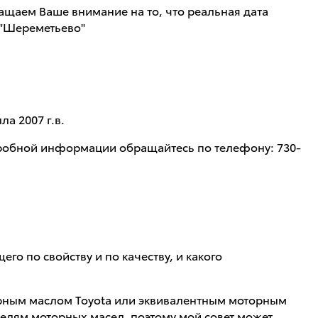
ащаем Ваше внимание на то, что реальная дата
 "Шереметьево"
а 2007 г.в.
подробной информации обращайтесь по телефону: 730-
го по свойству и по качеству, и какого
торным маслом Toyota или эквивалентным моторным
ителям моторных масел, поэтому мой совет может