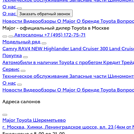
О нас
О нас
Заказать обратный звонок
Новости
Видеообзоры
О Major
О бренде Toyota
Вопрос
Major - официальный дилер Toyota в Москве
Автосалоны
+7 (495) 172-75-71
Модельный ряд
Camry
RAV4 NEW
Highlander
Land Cruiser 300
Land Cruis
Покупка
Автомобили в наличии
Toyota с пробегом
Кредит
Трей
Сервис
Техническое обслуживание
Запасные части
Шиномон
О нас
Новости
Видеообзоры
О Major
О бренде Toyota
Вопрос
Адреса салонов
Major Toyota Шереметьево
г. Москва, Химки, Ленинградское шоссе, вл. 23 (4км от
Ежедневно с 8-00 до 21-00