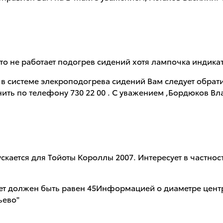
 что не работает подогрев сидений хотя лампочка индик
 в системе элекроподогрева сидений Вам следует обра
нить по телефону 730 22 00 . С уважением ,Бордюков В
кается для Тойоты Короллы 2007. Интересует в частност
ет должен быть равен 45Информацией о диаметре центр
ьево"