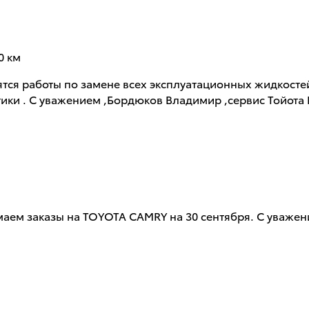
0 км
дятся работы по замене всех эксплуатационных жидкост
тики . С уважением ,Бордюков Владимир ,сервис Тойота
имаем заказы на TOYOTA CAMRY на 30 сентября. С уваж