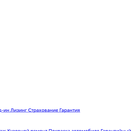
д-ин
Лизинг
Страхование
Гарантия
таж
Кузовной ремонт
Покраска автомобиля
Гарантийный