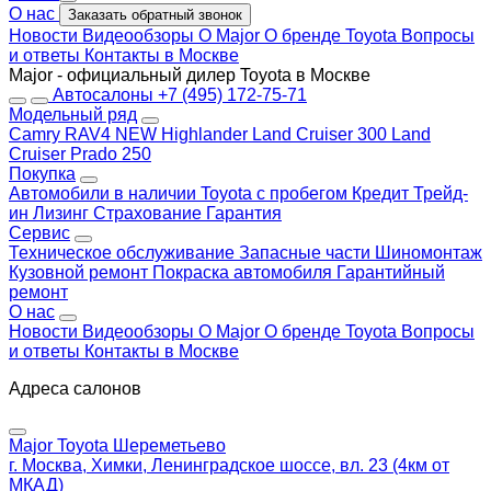
О нас
Заказать обратный звонок
Новости
Видеообзоры
О Major
О бренде Toyota
Вопросы
и ответы
Контакты в Москве
Major - официальный дилер Toyota в Москве
Автосалоны
+7 (495) 172-75-71
Модельный ряд
Camry
RAV4 NEW
Highlander
Land Cruiser 300
Land
Cruiser Prado 250
Покупка
Автомобили в наличии
Toyota с пробегом
Кредит
Трейд-
ин
Лизинг
Страхование
Гарантия
Сервис
Техническое обслуживание
Запасные части
Шиномонтаж
Кузовной ремонт
Покраска автомобиля
Гарантийный
ремонт
О нас
Новости
Видеообзоры
О Major
О бренде Toyota
Вопросы
и ответы
Контакты в Москве
Адреса салонов
Major Toyota Шереметьево
г. Москва, Химки, Ленинградское шоссе, вл. 23 (4км от
МКАД)