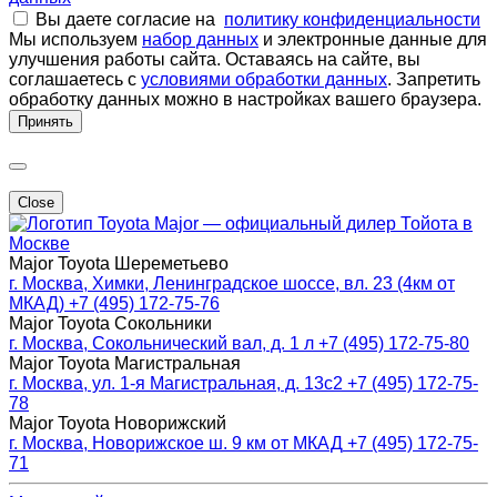
Вы даете согласие на
политику конфиденциальности
Мы используем
набор данных
и электронные данные для
улучшения работы сайта. Оставаясь на сайте, вы
соглашаетесь с
условиями обработки данных
. Запретить
обработку данных можно в настройках вашего браузера.
Принять
Close
Major — официальный дилер Тойота в
Москве
Major Toyota Шереметьево
г. Москва, Химки, Ленинградское шоссе, вл. 23 (4км от
МКАД)
+7 (495) 172-75-76
Major Toyota Сокольники
г. Москва, Сокольнический вал, д. 1 л
+7 (495) 172-75-80
Major Toyota Магистральная
г. Москва, ул. 1-я Магистральная, д. 13с2
+7 (495) 172-75-
78
Major Toyota Новорижский
г. Москва, Новорижское ш. 9 км от МКАД
+7 (495) 172-75-
71