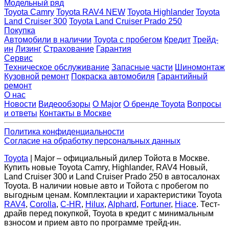
Модельный ряд
Toyota Camry
Toyota RAV4 NEW
Toyota Highlander
Toyota
Land Cruiser 300
Toyota Land Cruiser Prado 250
Покупка
Автомобили в наличии
Toyota с пробегом
Кредит
Трейд-
ин
Лизинг
Страхование
Гарантия
Сервис
Техническое обслуживание
Запасные части
Шиномонтаж
Кузовной ремонт
Покраска автомобиля
Гарантийный
ремонт
О нас
Новости
Видеообзоры
О Major
О бренде Toyota
Вопросы
и ответы
Контакты в Москве
Политика конфиденциальности
Согласие на обработку персональных данных
Toyota
| Major – официальный дилер Тойота в Москве.
Купить новые Toyota Camry, Highlander, RAV4 Новый,
Land Cruiser 300 и Land Cruiser Prado 250 в автосалонах
Toyota. В наличии новые авто и Тойота с пробегом по
выгодным ценам. Комплектации и характеристики Toyota
RAV4
,
Corolla
,
C-HR
,
Hilux
,
Alphard
,
Fortuner
,
Hiace
. Тест-
драйв перед покупкой, Toyota в кредит с минимальным
взносом и прием авто по программе трейд-ин.