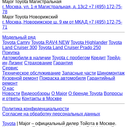
Major Toyota Магистральная
г. Москва, ул. 1-я Магистральная, д. 13с2
+7 (495) 172-75-
78
Major Toyota Новорижский
г. Москва, Новорижское ш. 9 км от МКАД
+7 (495) 172-75-
71
Модельный ряд
Toyota Camry
Toyota RAV4 NEW
Toyota Highlander
Toyota
Land Cruiser 300
Toyota Land Cruiser Prado 250
Покупка
Автомобили в наличии
Toyota с пробегом
Кредит
Трейд-
ин
Лизинг
Страхование
Гарантия
Сервис
Техническое обслуживание
Запасные части
Шиномонтаж
Кузовной ремонт
Покраска автомобиля
Гарантийный
ремонт
О нас
Новости
Видеообзоры
О Major
О бренде Toyota
Вопросы
и ответы
Контакты в Москве
Политика конфиденциальности
Согласие на обработку персональных данных
Toyota
| Major – официальный дилер Тойота в Москве.