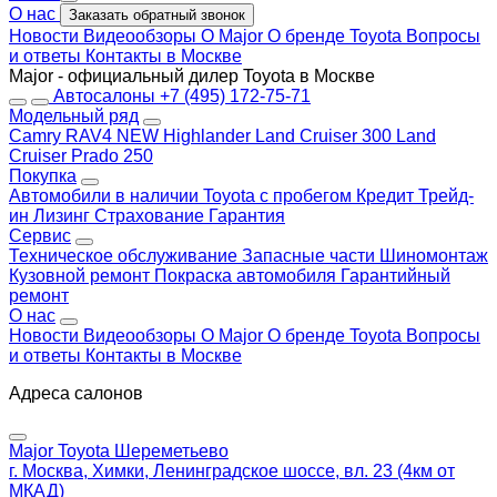
О нас
Заказать обратный звонок
Новости
Видеообзоры
О Major
О бренде Toyota
Вопросы
и ответы
Контакты в Москве
Major - официальный дилер Toyota в Москве
Автосалоны
+7 (495) 172-75-71
Модельный ряд
Camry
RAV4 NEW
Highlander
Land Cruiser 300
Land
Cruiser Prado 250
Покупка
Автомобили в наличии
Toyota с пробегом
Кредит
Трейд-
ин
Лизинг
Страхование
Гарантия
Сервис
Техническое обслуживание
Запасные части
Шиномонтаж
Кузовной ремонт
Покраска автомобиля
Гарантийный
ремонт
О нас
Новости
Видеообзоры
О Major
О бренде Toyota
Вопросы
и ответы
Контакты в Москве
Адреса салонов
Major Toyota Шереметьево
г. Москва, Химки, Ленинградское шоссе, вл. 23 (4км от
МКАД)