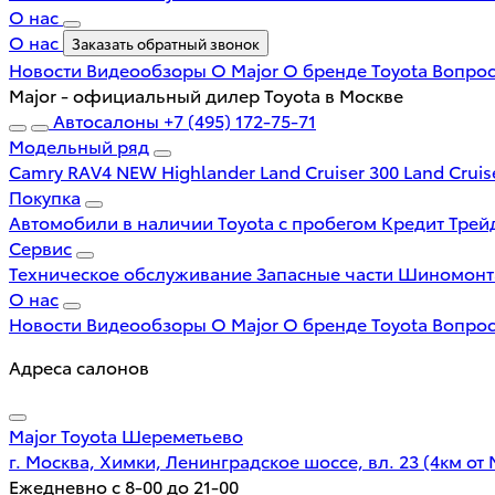
О нас
О нас
Заказать обратный звонок
Новости
Видеообзоры
О Major
О бренде Toyota
Вопрос
Major - официальный дилер Toyota в Москве
Автосалоны
+7 (495) 172-75-71
Модельный ряд
Camry
RAV4 NEW
Highlander
Land Cruiser 300
Land Cruis
Покупка
Автомобили в наличии
Toyota с пробегом
Кредит
Трей
Сервис
Техническое обслуживание
Запасные части
Шиномон
О нас
Новости
Видеообзоры
О Major
О бренде Toyota
Вопрос
Адреса салонов
Major Toyota Шереметьево
г. Москва, Химки, Ленинградское шоссе, вл. 23 (4км от
Ежедневно с 8-00 до 21-00