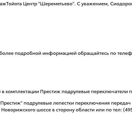
дажТойота Центр "Шереметьево". С уважением, Сиодоро
а более подробной информацией обращайтесь по телефо
1.8 в комплектации Престиж подрулевые переключатели п
и "Престиж" подрулевые лепестки переключения переда
 Новорижского шоссе в сторону области или по тел: (4