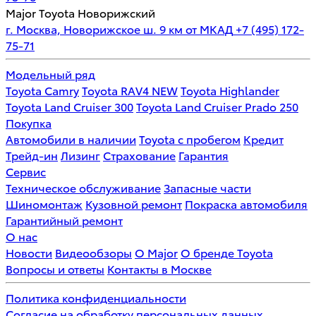
Major Toyota Новорижский
г. Москва, Новорижское ш. 9 км от МКАД
+7 (495) 172-
75-71
Модельный ряд
Toyota Camry
Toyota RAV4 NEW
Toyota Highlander
Toyota Land Cruiser 300
Toyota Land Cruiser Prado 250
Покупка
Автомобили в наличии
Toyota с пробегом
Кредит
Трейд-ин
Лизинг
Страхование
Гарантия
Сервис
Техническое обслуживание
Запасные части
Шиномонтаж
Кузовной ремонт
Покраска автомобиля
Гарантийный ремонт
О нас
Новости
Видеообзоры
О Major
О бренде Toyota
Вопросы и ответы
Контакты в Москве
Политика конфиденциальности
Согласие на обработку персональных данных