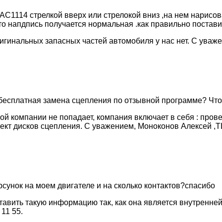
1114 стрелкой вверх или стрелокой вниз ,на нем нарисов
 то напдпись получается нормальная .как правильно постав
гинальных запасных частей автомобиля у нас нет. С уваже
ли бесплатная замена сцепления по отзывной программе? Чт
й компании не попадает, компания включает в себя : пров
ект дисков сцепления. С уважением, Моноконов Алексей ,ТЦ
сунок на моем двигателе и на сколько контактов?спасибо
авить такую информацию так, как она является внутренней
11 55.