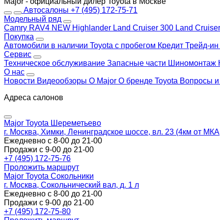
Major - официальный дилер Toyota в Москве
Автосалоны
+7 (495) 172-75-71
Модельный ряд
Camry
RAV4 NEW
Highlander
Land Cruiser 300
Land Cruise
Покупка
Автомобили в наличии
Toyota с пробегом
Кредит
Трейд-и
Сервис
Техническое обслуживание
Запасные части
Шиномонтаж
О нас
Новости
Видеообзоры
О Major
О бренде Toyota
Вопросы и
Адреса салонов
Major Toyota Шереметьево
г. Москва, Химки, Ленинградское шоссе, вл. 23 (4км от МК
Ежедневно с 8-00 до 21-00
Продажи с 9-00 до 21-00
+7 (495) 172-75-76
Проложить маршрут
Major Toyota Сокольники
г. Москва, Сокольнический вал, д. 1 л
Ежедневно с 8-00 до 21-00
Продажи с 9-00 до 21-00
+7 (495) 172-75-80