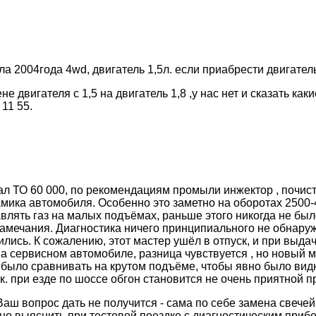
а 2004года 4wd, двигатель 1,5л. если приабрести двигател
двигателя с 1,5 на двигатель 1,8 ,у нас нет и сказать каки
11 55.
ал ТО 60 000, по рекомендациям промыли инжектор , почис
амика автомобиля. Особенно это заметно на оборотах 2500-
бавлять газ на малых подъёмах, раньше этого никогда не бы
замечания. Диагностика ничего принципиального не обнару
лись. К сожалению, этот мастер ушёл в отпуск, и при выдач
а сервисном автомобиле, разница чувствуется , но новый м
было сравнивать на крутом подъёме, чтобы явно было видно
т.к. при езде по шоссе обгон становится не очень приятной 
аш вопрос дать не получится - сама по себе замена свечей
жно выяснить при тестовой поездке с диагностическим приб