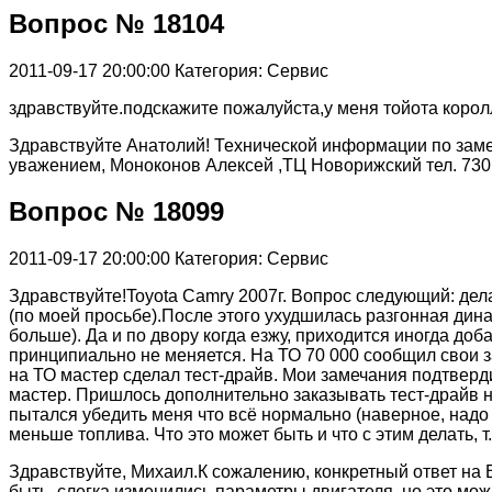
Вопрос № 18104
2011-09-17 20:00:00
Категория: Сервис
здравствуйте.подскажите пожалуйста,у меня тойота королл
Здравствуйте Анатолий! Технической информации по замене 
уважением, Моноконов Алексей ,ТЦ Новорижский тел. 730 
Вопрос № 18099
2011-09-17 20:00:00
Категория: Сервис
Здравствуйте!Toyota Camry 2007г. Вопрос следующий: дел
(по моей просьбе).После этого ухудшилась разгонная дин
больше). Да и по двору когда езжу, приходится иногда до
принципиально не меняется. На ТО 70 000 сообщил свои 
на ТО мастер сделал тест-драйв. Мои замечания подтверди
мастер. Пришлось дополнительно заказывать тест-драйв н
пытался убедить меня что всё нормально (наверное, надо 
меньше топлива. Что это может быть и что с этим делать, 
Здравствуйте, Михаил.К сожалению, конкретный ответ на В
быть, слегка изменились параметры двигателя, но это мо