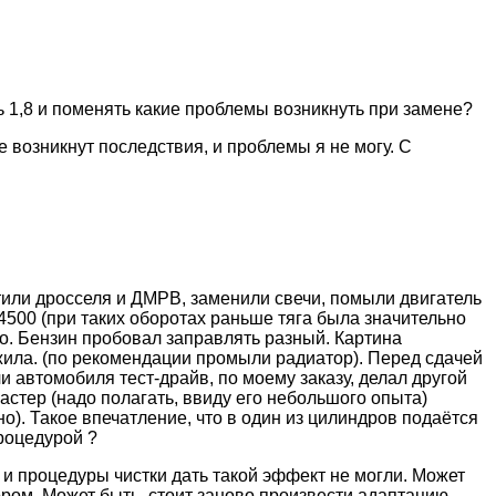
ь 1,8 и поменять какие проблемы возникнуть при замене?
е возникнут последствия, и проблемы я не могу. С
тили дросселя и ДМРВ, заменили свечи, помыли двигатель
4500 (при таких оборотах раньше тяга была значительно
ло. Бензин пробовал заправлять разный. Картина
жила. (по рекомендации промыли радиатор). Перед сдачей
и автомобиля тест-драйв, по моему заказу, делал другой
астер (надо полагать, ввиду его небольшого опыта)
). Такое впечатление, что в один из цилиндров подаётся
процедурой ?
 и процедуры чистки дать такой эффект не могли. Может
ором. Может быть, стоит заново произвести адаптацию