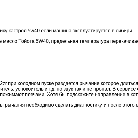
етику кастрол 5w40 если машина эксплуатируется в сибири
е масло Тойота 5W40, предельная температура перекачивае
 2zr при холодном пуске раздается рычание которое длиться
тель, успокоитель и т.д, но звук так и не пропал. В сервис
 пожимают плечами. Хотя бы подскажите направление в кот
ы рычания необходимо сделать диагностику, и после этого