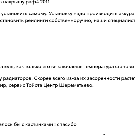
в накрышу раф4 2011
установить самому. Установку надо производить аккура
 установить рейлинги собственноручно, наши специалис
теля, как только его выключаешь температура становитс
 радиаторов. Скорее всего из-за их засоренности расте
ир, сервис Тойота Центр Шереметьево.
телось бы с картинками ! спасибо