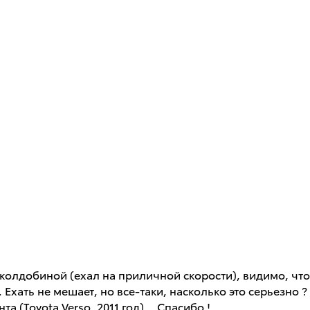
с колдобиной (ехал на приличной скорости), видимо, чт
). Ехать не мешает, но все-таки, насколько это серьезно
 (Toyota Verso, 2011 год)... Спасибо !