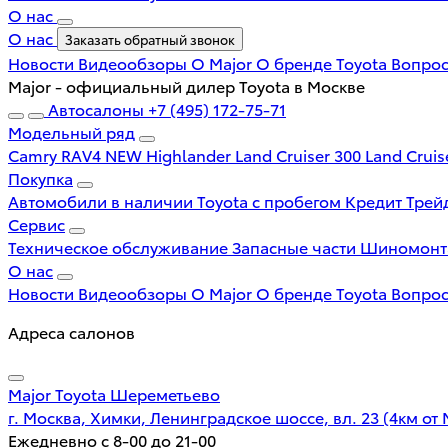
О нас
О нас
Заказать обратный звонок
Новости
Видеообзоры
О Major
О бренде Toyota
Вопрос
Major - официальный дилер Toyota в Москве
Автосалоны
+7 (495) 172-75-71
Модельный ряд
Camry
RAV4 NEW
Highlander
Land Cruiser 300
Land Cruis
Покупка
Автомобили в наличии
Toyota с пробегом
Кредит
Трей
Сервис
Техническое обслуживание
Запасные части
Шиномон
О нас
Новости
Видеообзоры
О Major
О бренде Toyota
Вопрос
Адреса салонов
Major Toyota Шереметьево
г. Москва, Химки, Ленинградское шоссе, вл. 23 (4км от
Ежедневно с 8-00 до 21-00