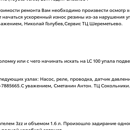
тоимости ремонта Вам необходимо произвести осмотр х
 начаться ускоренный износ резины из-за нарушения угл
уважением, Николай Голубев,Сервис ТЦ Шереметьево.
омку или с чего начинать искать на LC 100 упала подв
едующих узлах: Насос, реле, проводка, датчик давлени
5-7885665.С уважением, Сметанин Антон. ТЦ Сокольники
игателем 3zz и объемом 1.6 л. Произошло задирание одн
с родной коробкой автомат.