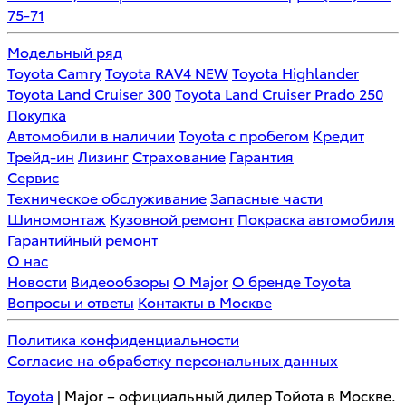
75-71
Модельный ряд
Toyota Camry
Toyota RAV4 NEW
Toyota Highlander
Toyota Land Cruiser 300
Toyota Land Cruiser Prado 250
Покупка
Автомобили в наличии
Toyota с пробегом
Кредит
Трейд-ин
Лизинг
Страхование
Гарантия
Сервис
Техническое обслуживание
Запасные части
Шиномонтаж
Кузовной ремонт
Покраска автомобиля
Гарантийный ремонт
О нас
Новости
Видеообзоры
О Major
О бренде Toyota
Вопросы и ответы
Контакты в Москве
Политика конфиденциальности
Согласие на обработку персональных данных
Toyota
| Major – официальный дилер Тойота в Москве.