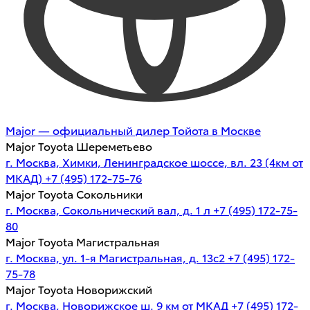
Major — официальный дилер Тойота в Москве
Major Toyota Шереметьево
г. Москва, Химки, Ленинградское шоссе, вл. 23 (4км от
МКАД)
+7 (495) 172-75-76
Major Toyota Сокольники
г. Москва, Сокольнический вал, д. 1 л
+7 (495) 172-75-
80
Major Toyota Магистральная
г. Москва, ул. 1-я Магистральная, д. 13с2
+7 (495) 172-
75-78
Major Toyota Новорижский
г. Москва, Новорижское ш. 9 км от МКАД
+7 (495) 172-