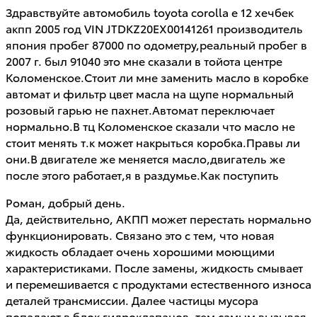
Здравствуйте автомобиль toyota corolla e 12 хечбек
акпп 2005 год VIN JTDKZ20EX00141261 производитель
япония пробег 87000 по одометру,реальный пробег в
2007 г. был 91040 это мне сказали в тойота центре
Коломенское.Стоит ли мне заменить масло в коробке
автомат и фильтр цвет масла на щупе нормальный
розовый гарью не пахнет.Автомат переключает
нормально.В тц Коломенское сказали что масло не
стоит менять т.к может накрыться коробка.Правы ли
они.В двигателе же меняется масло,двигатель же
после этого работает,я в раздумье.Как поступить
Роман, добрый день.
Да, действительно, АКПП может перестать нормально
функционировать. Связано это с тем, что новая
жидкость обладает очень хорошими моющими
характеристиками. После замены, жидкость смывает
и перемешивается с продуктами естественного износа
деталей трансмиссии. Далее частицы мусора
попадают в блок гидроклапанов, тем самым вызывая