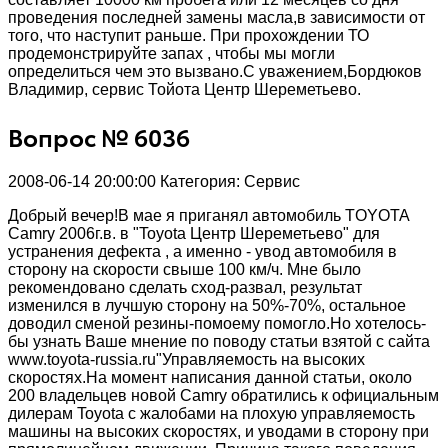
проведения последней замены масла,в зависимости от
того, что наступит раньше. При прохождении ТО
продемонстрируйте запах , чтобы мы могли
определиться чем это вызвано.С уважением,Бордюков
Владимир, сервис Тойота Центр Шереметьево.
Вопрос № 6036
2008-06-14 20:00:00
Категория: Сервис
Добрый вечер!В мае я приганял автомобиль TOYOTA
Camry 2006г.в. в "Toyota Центр Шереметьево" для
устранения дефекта , а именно - увод автомобиля в
сторону на скорости свыше 100 км/ч. Мне было
рекомендовано сделать сход-развал, результат
изменился в лучшую сторону на 50%-70%, остальное
доводил сменой резины-помоему помогло.Но хотелось-
бы узнать Ваше мнение по поводу статьи взятой с сайта
www.toyota-russia.ru"Управляемость на высоких
скоростях.На момент написания данной статьи, около
200 владельцев новой Camry обратились к официальным
дилерам Toyota с жалобами на плохую управляемость
машины на высоких скоростях, и уводами в сторону при