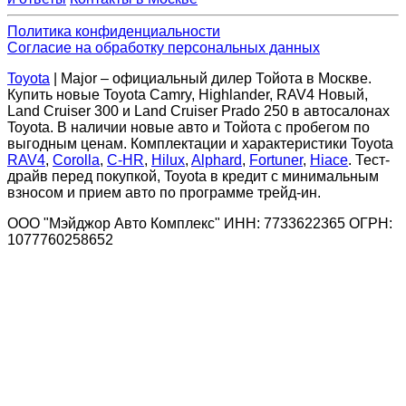
Политика конфиденциальности
Согласие на обработку персональных данных
Toyota
| Major – официальный дилер Тойота в Москве.
Купить новые Toyota Camry, Highlander, RAV4 Новый,
Land Cruiser 300 и Land Cruiser Prado 250 в автосалонах
Toyota. В наличии новые авто и Тойота с пробегом по
выгодным ценам. Комплектации и характеристики Toyota
RAV4
,
Corolla
,
C-HR
,
Hilux
,
Alphard
,
Fortuner
,
Hiace
. Тест-
драйв перед покупкой, Toyota в кредит с минимальным
взносом и прием авто по программе трейд-ин.
ООО "Мэйджор Авто Комплекс" ИНН: 7733622365 ОГРН:
1077760258652