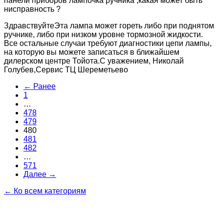
панели приборов лампочка ручника ,какая может быть
нисправность ?
ЗдравствуйтеЭта лампа может гореть либо при поднятом
ручнике, либо при низком уровне тормозной жидкости.
Все остальные случаи требуют диагностики цепи лампы,
на которую вы можете записаться в ближайшем
дилерском центре Тойота.С уважением, Николай
Голубев,Сервис ТЦ Шереметьево
← Ранее
1
…
478
479
480
481
482
…
571
Далее →
← Ко всем категориям