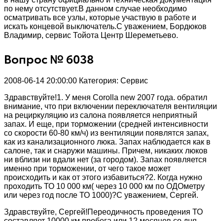
по нему отсутствует.В данном случае необходимо
осматривать все узлы, которые участвую в работе и
искать концевой выключатель.С уважением, Бордюков
Владимир, сервис Тойота Центр Шереметьево.
Вопрос № 6038
2008-06-14 20:00:00
Категория: Сервис
Здравствуйте!1. У меня Corolla new 2007 года. обратил
внимание, что при включении переключателя вентиляции
на рециркуляцию из салона появляется неприятный
запах. И еще, при торможении (средней интенсивности
со скорости 60-80 км/ч) из вентиляции появлятся запах,
как из канализационного люка. Запах наблюдается как в
салоне, так и снаружи машины. Причем, никаких люков
ни вблизи ни вдали нет (за городом). Запах появляется
именно при торможении, от чего такое может
происходить и как от этого избавиться?2. Когда нужно
проходить ТО 10 000 км( через 10 000 км по ОДОметру
или через год после ТО 1000)?С уважением, Сергей.
Здравствуйте, Сергей!Переодичность проведения ТО
составляет 10000 км пробега или 12 месяцев со дня