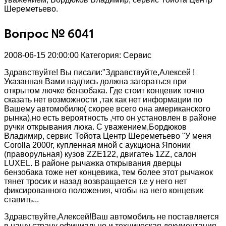
Шереметьево.
Вопрос № 6041
2008-06-15 20:00:00
Категория: Сервис
Здравствуйте! Вы писали:"Здравствуйте,Алексей !
Указанная Вами надпись должна загораться при
открытом лючке бензобака. Где стоит концевик точно
сказать нет возможности ,так как нет информации по
Вашему автомобилю( скорее всего она американского
рынка),но есть вероятность ,что он установлен в районе
ручки открывания люка. С уважением,Бордюков
Владимир, сервис Тойота Центр Шереметьево "У меня
Corolla 2000г, купленная мной с аукциона Японии
(праворульная) кузов ZZE122, двигатеь 1ZZ, салон
LUXEL. В районе рычажка открывания дверцы
бензобака тоже нет концевика, тем более этот рычажок
тянет тросик и назад возвращается т.е у него нет
фиксированного положения, чтобы на него концевик
ставить...
Здравствуйте,Алексей!Ваш автомобиль не поставляется
в нашу страну официально и техническая документация