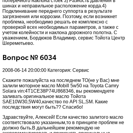
поперечного наклона стоек 3) Разность давления в
шинах и неправильное расположение корда.4)
Подклинивание переднего суппорта в результате
загрязнения или коррозии. Поэтому, если возникнет
проблема, необходимо решать ее комплексно с
проверкой всех необходимых параметров, а также с
учетом колейности и наклона дорожного полотна. С
уважением, Бордюков Владимир, сервис Тойота Центр
Шереметьево.
Вопрос № 6034
2008-06-14 20:00:00
Категория: Сервис
Скажите пожалуйста на последнем ТО(не у Вас) мне
залили моторное масло Mobill 5w50 на Toyota Camry
Solara vin:4T1CE38P74U868346, вы рекомендуете
заливать оригинальное масло Тойота
SAE10W30,5W40,качество по API SL,SM. Какие
последствия могут быть?? Спасибо!
Здравствуйте, Алексей! Если качество залитого масло
соответствовало указанным,то в принципе проблем не
должно быть.В дальнейшем рекомендую не