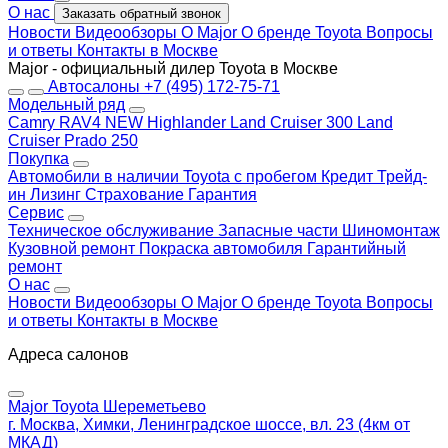
О нас
Заказать обратный звонок
Новости
Видеообзоры
О Major
О бренде Toyota
Вопросы
и ответы
Контакты в Москве
Major - официальный дилер Toyota в Москве
Автосалоны
+7 (495) 172-75-71
Модельный ряд
Camry
RAV4 NEW
Highlander
Land Cruiser 300
Land
Cruiser Prado 250
Покупка
Автомобили в наличии
Toyota с пробегом
Кредит
Трейд-
ин
Лизинг
Страхование
Гарантия
Сервис
Техническое обслуживание
Запасные части
Шиномонтаж
Кузовной ремонт
Покраска автомобиля
Гарантийный
ремонт
О нас
Новости
Видеообзоры
О Major
О бренде Toyota
Вопросы
и ответы
Контакты в Москве
Адреса салонов
Major Toyota Шереметьево
г. Москва, Химки, Ленинградское шоссе, вл. 23 (4км от
МКАД)