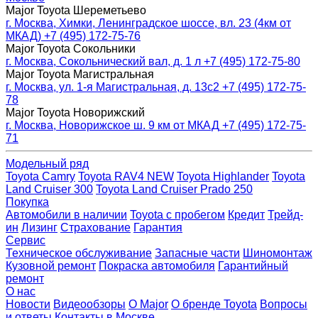
Major Toyota Шереметьево
г. Москва, Химки, Ленинградское шоссе, вл. 23 (4км от
МКАД)
+7 (495) 172-75-76
Major Toyota Сокольники
г. Москва, Сокольнический вал, д. 1 л
+7 (495) 172-75-80
Major Toyota Магистральная
г. Москва, ул. 1-я Магистральная, д. 13с2
+7 (495) 172-75-
78
Major Toyota Новорижский
г. Москва, Новорижское ш. 9 км от МКАД
+7 (495) 172-75-
71
Модельный ряд
Toyota Camry
Toyota RAV4 NEW
Toyota Highlander
Toyota
Land Cruiser 300
Toyota Land Cruiser Prado 250
Покупка
Автомобили в наличии
Toyota с пробегом
Кредит
Трейд-
ин
Лизинг
Страхование
Гарантия
Сервис
Техническое обслуживание
Запасные части
Шиномонтаж
Кузовной ремонт
Покраска автомобиля
Гарантийный
ремонт
О нас
Новости
Видеообзоры
О Major
О бренде Toyota
Вопросы
и ответы
Контакты в Москве