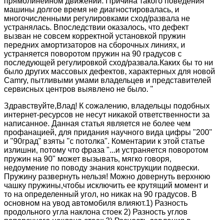
прямолинейном движении. Причина такого поведения
машины долгое время не диагностировалась, и
многочисленными регулировками сход/развала не
устранялась. Впоследствии оказалось, что дефект
вызван не совсем корректной установкой пружин
передних амортизаторов на сборочных линиях, и
устраняется поворотом пружин на 90 градусов с
последующей регулировкой сход/развала.Каких бы то ни
было других массовых дефектов, характерных для новой
Camry, пытливыми умами владельцев и представителей
сервисных центров выявлено не было. "
Здравствуйте,Влад! К сожалению, владельцы подобных
интернет-ресурсов не несут никакой ответственности за
написанное. Данная статья является не более чем
профанацией, для придания научного вида цифры "200"
и "90град" взяты "с потолка". Коментарии к этой статье
излишни, потому что фраза "...и устраняется поворотом
пружин на 90" может вызывать, мягко говоря,
недоумение по поводу знания конструкции подвески.
Пружину развернуть нельзя! Можно довернуть верхнюю
чашку пружины,чтобы исключить ее крутящий момент и
то на определенный угол, но никак на 90 градусов. В
основном на увод автомобиля влияют.1) Разность
продольного угла наклона стоек 2) Разность углов