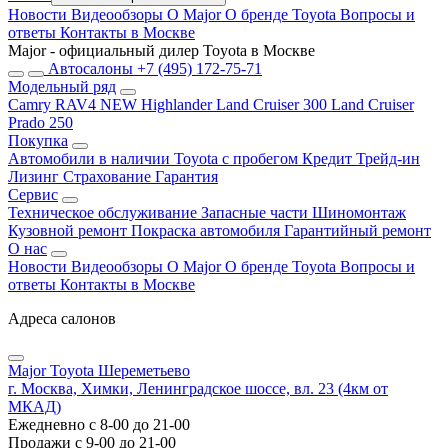
Новости
Видеообзоры
О Major
О бренде Toyota
Вопросы и
ответы
Контакты в Москве
Major - официальный дилер Toyota в Москве
Автосалоны
+7 (495) 172-75-71
Модельный ряд
Camry
RAV4 NEW
Highlander
Land Cruiser 300
Land Cruiser
Prado 250
Покупка
Автомобили в наличии
Toyota с пробегом
Кредит
Трейд-ин
Лизинг
Страхование
Гарантия
Сервис
Техническое обслуживание
Запасные части
Шиномонтаж
Кузовной ремонт
Покраска автомобиля
Гарантийный ремонт
О нас
Новости
Видеообзоры
О Major
О бренде Toyota
Вопросы и
ответы
Контакты в Москве
Адреса салонов
Major Toyota Шереметьево
г. Москва, Химки, Ленинградское шоссе, вл. 23 (4км от
МКАД)
Ежедневно с 8-00 до 21-00
Продажи с 9-00 до 21-00