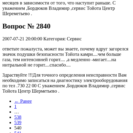
месяцев в зависимости от того, что наступит раньше. С
уважением ,Бордюков Владимир ,сервис Тойота Центр
Шереметьево .
Вопрос № 2840
2007-07-21 20:00:00
Категория: Сервис
ответьте пожалуста, может вы знаете, почему вдруг загорелся
значок подушки безопасности Тойота камри....чем больше
газа, тем интенсивней горит.... ,а медленно -мигает....на
нитральной не горит....спасибо....
Здраствуйте !!!Для точного определения неисправности Вам
необходимо записаться на диагностику электрооборудования
по тел .730 22 00 С уважением ,Бордюков Владимир ,сервис
Тойота Центр Шерметьево .
← Ранее
1
…
538
539
540