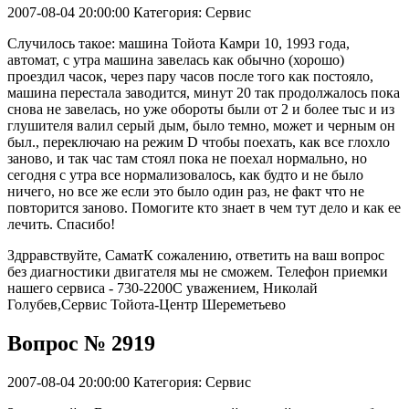
2007-08-04 20:00:00
Категория: Сервис
Случилось такое: машина Тойота Камри 10, 1993 года,
автомат, с утра машина завелась как обычно (хорошо)
проездил часок, через пару часов после того как постояло,
машина перестала заводится, минут 20 так продолжалось пока
снова не завелась, но уже обороты были от 2 и более тыс и из
глушителя валил серый дым, было темно, может и черным он
был., переключаю на режим D чтобы поехать, как все глохло
заново, и так час там стоял пока не поехал нормально, но
сегодня с утра все нормализовалось, как будто и не было
ничего, но все же если это было один раз, не факт что не
повторится заново. Помогите кто знает в чем тут дело и как ее
лечить. Спасибо!
Здрравствуйте, СаматК сожалению, ответить на ваш вопрос
без диагностики двигателя мы не сможем. Телефон приемки
нашего сервиса - 730-2200С уважением, Николай
Голубев,Сервис Тойота-Центр Шереметьево
Вопрос № 2919
2007-08-04 20:00:00
Категория: Сервис