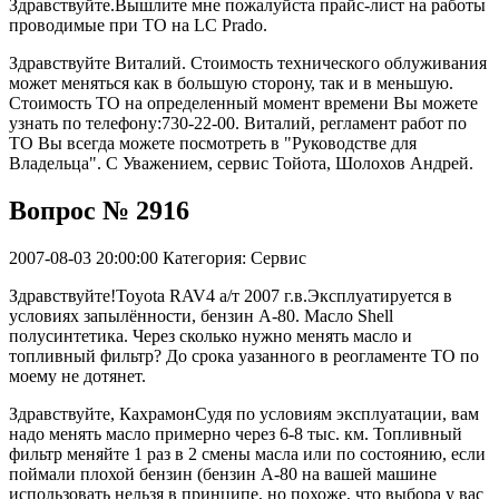
Здравствуйте.Вышлите мне пожалуйста прайс-лист на работы
проводимые при ТО на LC Prado.
Здравствуйте Виталий. Стоимость технического облуживания
может меняться как в большую сторону, так и в меньшую.
Стоимость ТО на определенный момент времени Вы можете
узнать по телефону:730-22-00. Виталий, регламент работ по
ТО Вы всегда можете посмотреть в "Руководстве для
Владельца". С Уважением, сервис Тойота, Шолохов Андрей.
Вопрос № 2916
2007-08-03 20:00:00
Категория: Сервис
Здравствуйте!Toyota RAV4 а/т 2007 г.в.Эксплуатируется в
условиях запылённости, бензин А-80. Масло Shell
полусинтетика. Через сколько нужно менять масло и
топливный фильтр? До срока уазанного в реогламенте ТО по
моему не дотянет.
Здравствуйте, КахрамонСудя по условиям эксплуатации, вам
надо менять масло примерно через 6-8 тыс. км. Топливный
фильтр меняйте 1 раз в 2 смены масла или по состоянию, если
поймали плохой бензин (бензин А-80 на вашей машине
использовать нельзя в принципе, но похоже, что выбора у вас