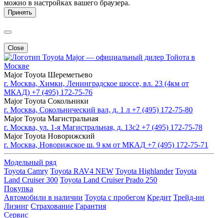
можно в настройках вашего браузера.
Принять
Close
Major — официальный дилер Тойота в
Москве
Major Toyota Шереметьево
г. Москва, Химки, Ленинградское шоссе, вл. 23 (4км от
МКАД)
+7 (495) 172-75-76
Major Toyota Сокольники
г. Москва, Сокольнический вал, д. 1 л
+7 (495) 172-75-80
Major Toyota Магистральная
г. Москва, ул. 1-я Магистральная, д. 13с2
+7 (495) 172-75-78
Major Toyota Новорижский
г. Москва, Новорижское ш. 9 км от МКАД
+7 (495) 172-75-71
Модельный ряд
Toyota Camry
Toyota RAV4 NEW
Toyota Highlander
Toyota
Land Cruiser 300
Toyota Land Cruiser Prado 250
Покупка
Автомобили в наличии
Toyota с пробегом
Кредит
Трейд-ин
Лизинг
Страхование
Гарантия
Сервис