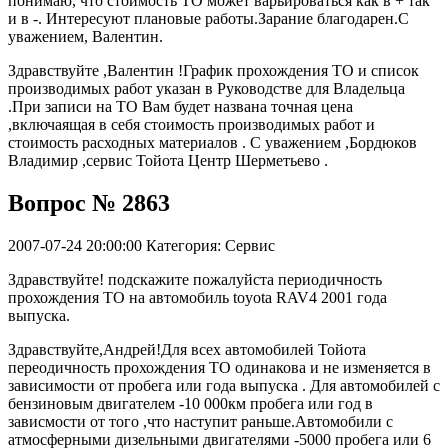
понимаю, что стоимость ТО может варьироваться как в + так
и в -. Интересуют плановые работы.Зарание благодарен.С
уважением, Валентин.
Здравствуйте ,Валентин !График прохождения ТО и список
производимых работ указан в Руководстве для Владельца
.При записи на ТО Вам будет названа точная цена
,включаящая в себя стоимость производимых работ и
стоимость расходных материалов . С уважением ,Бордюков
Владимир ,сервис Тойота Центр Шерметьево .
Вопрос № 2863
2007-07-24 20:00:00
Категория: Сервис
Здравствуйте! подскажите пожалуйста периодичность
прохождения ТО на автомобиль toyota RAV4 2001 года
выпуска.
Здравствуйте,Андрей!Для всех автомобилей Тойота
переодичность прохождения ТО одинакова и не изменяется в
зависимости от пробега или года выпуска . Для автомобилей с
бензиновым двигателем -10 000км пробега или год в
зависмости от того ,что наступит раньше.Автомобили с
атмосферными дизельными двигателями -5000 пробега или 6