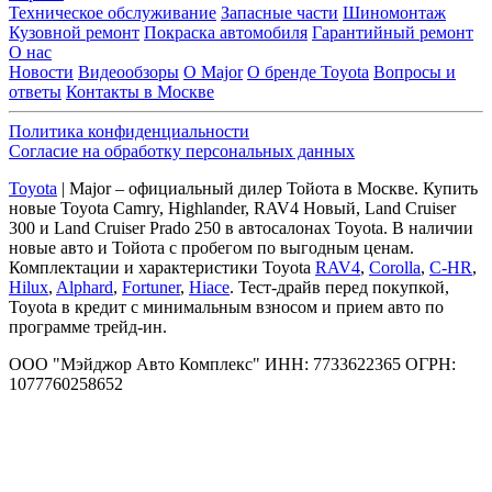
Техническое обслуживание
Запасные части
Шиномонтаж
Кузовной ремонт
Покраска автомобиля
Гарантийный ремонт
О нас
Новости
Видеообзоры
О Major
О бренде Toyota
Вопросы и
ответы
Контакты в Москве
Политика конфиденциальности
Согласие на обработку персональных данных
Toyota
| Major – официальный дилер Тойота в Москве. Купить
новые Toyota Camry, Highlander, RAV4 Новый, Land Cruiser
300 и Land Cruiser Prado 250 в автосалонах Toyota. В наличии
новые авто и Тойота с пробегом по выгодным ценам.
Комплектации и характеристики Toyota
RAV4
,
Corolla
,
C-HR
,
Hilux
,
Alphard
,
Fortuner
,
Hiace
. Тест-драйв перед покупкой,
Toyota в кредит с минимальным взносом и прием авто по
программе трейд-ин.
ООО "Мэйджор Авто Комплекс" ИНН: 7733622365 ОГРН:
1077760258652