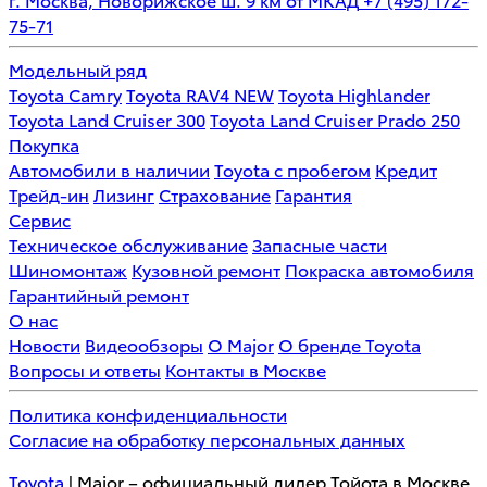
75-71
Модельный ряд
Toyota Camry
Toyota RAV4 NEW
Toyota Highlander
Toyota Land Cruiser 300
Toyota Land Cruiser Prado 250
Покупка
Автомобили в наличии
Toyota с пробегом
Кредит
Трейд-ин
Лизинг
Страхование
Гарантия
Сервис
Техническое обслуживание
Запасные части
Шиномонтаж
Кузовной ремонт
Покраска автомобиля
Гарантийный ремонт
О нас
Новости
Видеообзоры
О Major
О бренде Toyota
Вопросы и ответы
Контакты в Москве
Политика конфиденциальности
Согласие на обработку персональных данных
Toyota
| Major – официальный дилер Тойота в Москве.