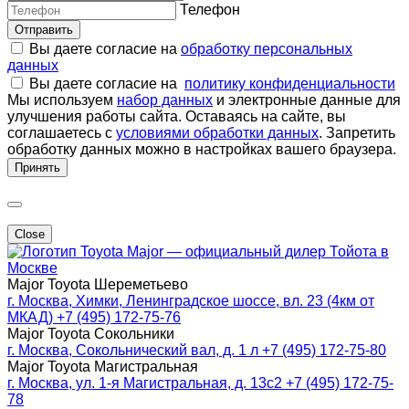
Телефон
Отправить
Вы даете согласие на
обработку персональных
данных
Вы даете согласие на
политику конфиденциальности
Мы используем
набор данных
и электронные данные для
улучшения работы сайта. Оставаясь на сайте, вы
соглашаетесь с
условиями обработки данных
. Запретить
обработку данных можно в настройках вашего браузера.
Принять
Close
Major — официальный дилер Тойота в
Москве
Major Toyota Шереметьево
г. Москва, Химки, Ленинградское шоссе, вл. 23 (4км от
МКАД)
+7 (495) 172-75-76
Major Toyota Сокольники
г. Москва, Сокольнический вал, д. 1 л
+7 (495) 172-75-80
Major Toyota Магистральная
г. Москва, ул. 1-я Магистральная, д. 13с2
+7 (495) 172-75-
78