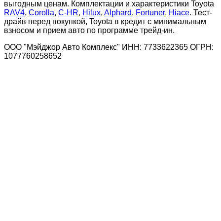
выгодным ценам. Комплектации и характеристики Toyota
RAV4
,
Corolla
,
C-HR
,
Hilux
,
Alphard
,
Fortuner
,
Hiace
. Тест-
драйв перед покупкой, Toyota в кредит с минимальным
взносом и прием авто по программе трейд-ин.
ООО "Мэйджор Авто Комплекс" ИНН: 7733622365 ОГРН:
1077760258652