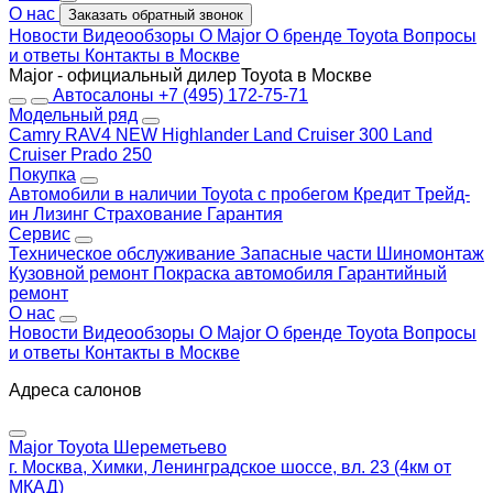
О нас
Заказать обратный звонок
Новости
Видеообзоры
О Major
О бренде Toyota
Вопросы
и ответы
Контакты в Москве
Major - официальный дилер Toyota в Москве
Автосалоны
+7 (495) 172-75-71
Модельный ряд
Camry
RAV4 NEW
Highlander
Land Cruiser 300
Land
Cruiser Prado 250
Покупка
Автомобили в наличии
Toyota с пробегом
Кредит
Трейд-
ин
Лизинг
Страхование
Гарантия
Сервис
Техническое обслуживание
Запасные части
Шиномонтаж
Кузовной ремонт
Покраска автомобиля
Гарантийный
ремонт
О нас
Новости
Видеообзоры
О Major
О бренде Toyota
Вопросы
и ответы
Контакты в Москве
Адреса салонов
Major Toyota Шереметьево
г. Москва, Химки, Ленинградское шоссе, вл. 23 (4км от
МКАД)