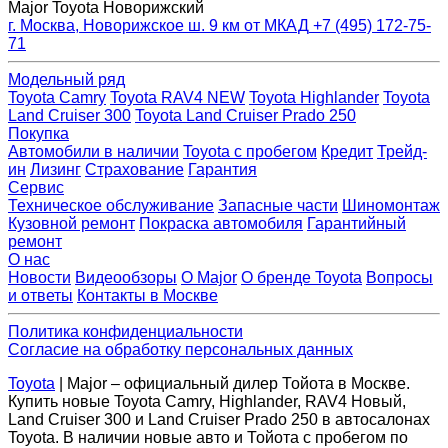
Major Toyota Новорижский
г. Москва, Новорижское ш. 9 км от МКАД
+7 (495) 172-75-
71
Модельный ряд
Toyota Camry
Toyota RAV4 NEW
Toyota Highlander
Toyota
Land Cruiser 300
Toyota Land Cruiser Prado 250
Покупка
Автомобили в наличии
Toyota с пробегом
Кредит
Трейд-
ин
Лизинг
Страхование
Гарантия
Сервис
Техническое обслуживание
Запасные части
Шиномонтаж
Кузовной ремонт
Покраска автомобиля
Гарантийный
ремонт
О нас
Новости
Видеообзоры
О Major
О бренде Toyota
Вопросы
и ответы
Контакты в Москве
Политика конфиденциальности
Согласие на обработку персональных данных
Toyota
| Major – официальный дилер Тойота в Москве.
Купить новые Toyota Camry, Highlander, RAV4 Новый,
Land Cruiser 300 и Land Cruiser Prado 250 в автосалонах
Toyota. В наличии новые авто и Тойота с пробегом по