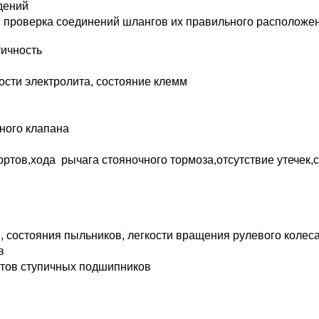
дений
, проверка соединений шлангов их правильного расположе
тичность
ости электролита, состояние клемм
ного клапана
ртов,хода рычага стояночного тормоза,отсутствие утечек,
, состояния пыльников, легкости вращения рулевого колес
в
тов ступичных подшипников