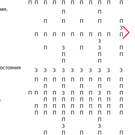
П
П
П
П
П
П
П
П
П
П
П
ния,
П
П
П
П
П
П
П
З
П
П
П
П
П
П
П
П
П
П
З
П
З
П
З
П
П
П
П
П
П
состояния
З
З
З
З
З
З
З
З
З
З
П
П
П
П
П
П
П
П
П
П
П
П
П
П
П
П
П
П
П
З
П
П
П
З
П
П
а
П
П
П
П
П
П
П
П
П
П
П
П
П
П
П
П
П
П
П
П
П
П
П
П
П
П
П
П
П
П
П
З
З
П
П
П
П
П