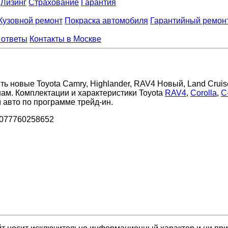
Лизинг
Страхование
Гарантия
Кузовной ремонт
Покраска автомобиля
Гарантийный ремон
 ответы
Контакты в Москве
ь новые Toyota Camry, Highlander, RAV4 Новый, Land Cruiser
ам. Комплектации и характеристики Toyota
RAV4
,
Corolla
,
C
 авто по программе трейд-ин.
1077760258652