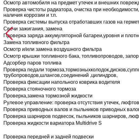
Осмотр автомобиля на предмет утечек и внешних повреж
Проверка чистоты радиатора, очистка при необходимости
наличия коррозии и т.п.
Проверка системы выпуска отработавших газов на герме
Свечи зажигания, замена
Проверка заряда аккумуляторной батареи,уровня и плотн
Замена топливного фильтра
Осмотр и/или замена воздушного фильтра
Осмотр крышки топливного бака, топливопроводов, запор
Адсорбер паров топлива
Проверка педали тормоза,тормозныхколодок,дисков,суппо
трубопроводов,шлангов,соединений ,цилиндров,
Проверка фиксации напольного коврика водителя
Проверка стояночного тормоза
Проверка,замена тормозной жидкости
Рулевое управление: проверка отсутствия утечек, люфтов
Проверка приводных валов и пыльников приводных вало
Проверка шарниров подвесок, пыльников шарниров, люф
Проверка жидкости вариатора Multidrive S
Проверка передней и задней подвески