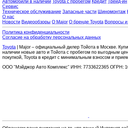
Автомобили в наличии
Toyota с пробегом
Кредит
Трейд-ин
Сервис
Техническое обслуживание
Запасные части
Шиномонтаж
О нас
Новости
Видеообзоры
О Major
О бренде Toyota
Вопросы и
Политика конфиденциальности
Согласие на обработку персональных данных
Toyota
| Major – официальный дилер Тойота в Москве. Купит
наличии новые авто и Тойота с пробегом по выгодным цен
покупкой, Toyota в кредит с минимальным взносом и прием
ООО "Мэйджор Авто Комплекс" ИНН: 7733622365 ОГРН: 