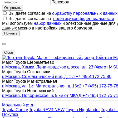
Телефон
Отправить
Вы даете согласие на
обработку персональных данных
Вы даете согласие на
политику конфиденциальности
Мы используем
набор данных
и электронные данные для у
данных можно в настройках вашего браузера.
Принять
Close
Major — официальный дилер Тойота в М
Major Toyota Шереметьево
г. Москва, Химки, Ленинградское шоссе, вл. 23 (4км от МК
Major Toyota Сокольники
г. Москва, Сокольнический вал, д. 1 л
+7 (495) 172-75-80
Major Toyota Магистральная
г. Москва, ул. 1-я Магистральная, д. 13с2
+7 (495) 172-75-7
Major Toyota Новорижский
г. Москва, Новорижское ш. 9 км от МКАД
+7 (495) 172-75-7
Модельный ряд
Toyota Camry
Toyota RAV4 NEW
Toyota Highlander
Toyota L
Покупка