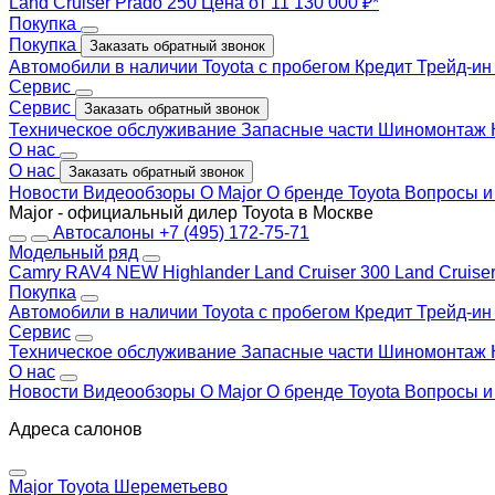
Land Cruiser Prado 250
Цена от 11 130 000 ₽*
Покупка
Покупка
Заказать обратный звонок
Автомобили в наличии
Toyota с пробегом
Кредит
Трейд-и
Сервис
Сервис
Заказать обратный звонок
Техническое обслуживание
Запасные части
Шиномонтаж
О нас
О нас
Заказать обратный звонок
Новости
Видеообзоры
О Major
О бренде Toyota
Вопросы и
Major - официальный дилер Toyota в Москве
Автосалоны
+7 (495) 172-75-71
Модельный ряд
Camry
RAV4 NEW
Highlander
Land Cruiser 300
Land Cruise
Покупка
Автомобили в наличии
Toyota с пробегом
Кредит
Трейд-и
Сервис
Техническое обслуживание
Запасные части
Шиномонтаж
О нас
Новости
Видеообзоры
О Major
О бренде Toyota
Вопросы и
Адреса салонов
Major Toyota Шереметьево