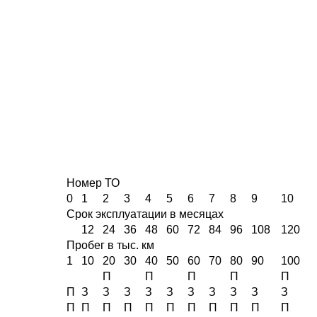
Номер ТО
0
1
2
3
4
5
6
7
8
9
10
Срок эксплуатации в месяцах
12
24
36
48
60
72
84
96
108
120
Пробег в тыс. км
1
10
20
30
40
50
60
70
80
90
100
П
П
П
П
П
П
З
З
З
З
З
З
З
З
З
З
П
П
П
П
П
П
П
П
П
П
П