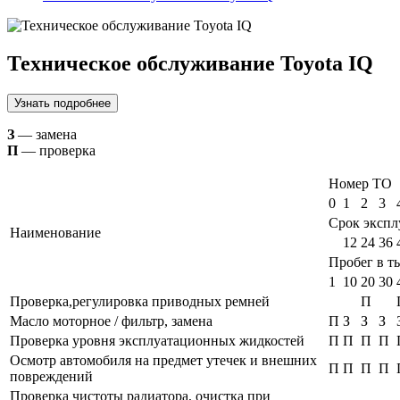
Техническое обслуживание Toyota IQ
Узнать подробнее
З
— замена
П
— проверка
Номер ТО
0
1
2
3
Срок экспл
Наименование
12
24
36
Пробег в т
1
10
20
30
Проверка,регулировка приводных ремней
П
Масло моторное / фильтр, замена
П
З
З
З
Проверка уровня эксплуатационных жидкостей
П
П
П
П
Осмотр автомобиля на предмет утечек и внешних
П
П
П
П
повреждений
Проверка чистоты радиатора, очистка при