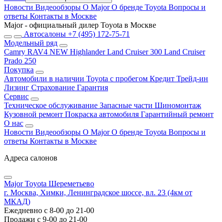
Новости
Видеообзоры
О Major
О бренде Toyota
Вопросы и
ответы
Контакты в Москве
Major - официальный дилер Toyota в Москве
Автосалоны
+7 (495) 172-75-71
Модельный ряд
Camry
RAV4 NEW
Highlander
Land Cruiser 300
Land Cruiser
Prado 250
Покупка
Автомобили в наличии
Toyota с пробегом
Кредит
Трейд-ин
Лизинг
Страхование
Гарантия
Сервис
Техническое обслуживание
Запасные части
Шиномонтаж
Кузовной ремонт
Покраска автомобиля
Гарантийный ремонт
О нас
Новости
Видеообзоры
О Major
О бренде Toyota
Вопросы и
ответы
Контакты в Москве
Адреса салонов
Major Toyota Шереметьево
г. Москва, Химки, Ленинградское шоссе, вл. 23 (4км от
МКАД)
Ежедневно с 8-00 до 21-00
Продажи с 9-00 до 21-00