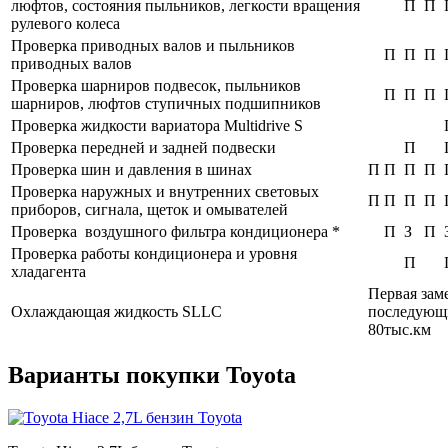
люфтов, состояния пыльников, легкости вращения
П
П
рулевого колеса
Проверка приводных валов и пыльников
П
П
П
приводных валов
Проверка шарниров подвесок, пыльников
П
П
П
шарниров, люфтов ступичных подшипников
Проверка жидкости вариатора Multidrive S
Проверка передней и задней подвески
П
Проверка шин и давления в шинах
П
П
П
П
Проверка наружных и внутренних световых
П
П
П
П
приборов, сигнала, щеток и омывателей
Проверка воздушного фильтра кондиционера *
П
З
П
Проверка работы кондиционера и уровня
П
хладагента
Первая зам
Охлаждающая жидкость SLLC
последующ
80тыс.км
Варианты покупки Toyota