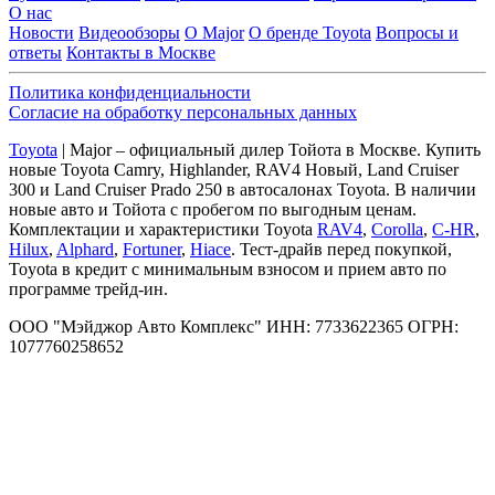
О нас
Новости
Видеообзоры
О Major
О бренде Toyota
Вопросы и
ответы
Контакты в Москве
Политика конфиденциальности
Согласие на обработку персональных данных
Toyota
| Major – официальный дилер Тойота в Москве. Купить
новые Toyota Camry, Highlander, RAV4 Новый, Land Cruiser
300 и Land Cruiser Prado 250 в автосалонах Toyota. В наличии
новые авто и Тойота с пробегом по выгодным ценам.
Комплектации и характеристики Toyota
RAV4
,
Corolla
,
C-HR
,
Hilux
,
Alphard
,
Fortuner
,
Hiace
. Тест-драйв перед покупкой,
Toyota в кредит с минимальным взносом и прием авто по
программе трейд-ин.
ООО "Мэйджор Авто Комплекс" ИНН: 7733622365 ОГРН:
1077760258652