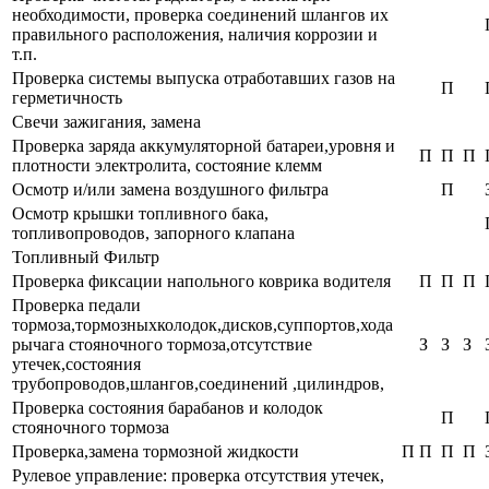
необходимости, проверка соединений шлангов их
правильного расположения, наличия коррозии и
т.п.
Проверка системы выпуска отработавших газов на
П
герметичность
Свечи зажигания, замена
Проверка заряда аккумуляторной батареи,уровня и
П
П
П
плотности электролита, состояние клемм
Осмотр и/или замена воздушного фильтра
П
Осмотр крышки топливного бака,
топливопроводов, запорного клапана
Топливный Фильтр
Проверка фиксации напольного коврика водителя
П
П
П
Проверка педали
тормоза,тормозныхколодок,дисков,суппортов,хода
рычага стояночного тормоза,отсутствие
З
З
З
утечек,состояния
трубопроводов,шлангов,соединений ,цилиндров,
Проверка состояния барабанов и колодок
П
стояночного тормоза
Проверка,замена тормозной жидкости
П
П
П
П
Рулевое управление: проверка отсутствия утечек,