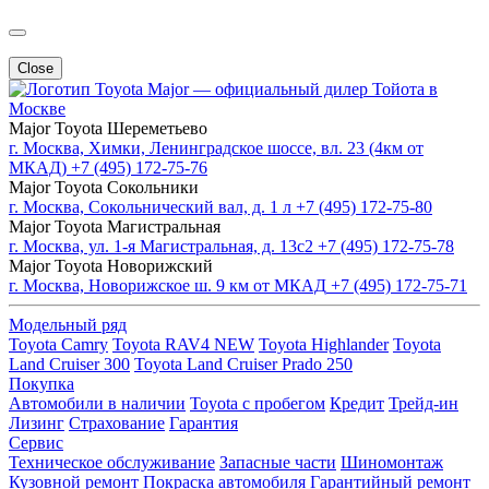
Close
Major — официальный дилер Тойота в
Москве
Major Toyota Шереметьево
г. Москва, Химки, Ленинградское шоссе, вл. 23 (4км от
МКАД)
+7 (495) 172-75-76
Major Toyota Сокольники
г. Москва, Сокольнический вал, д. 1 л
+7 (495) 172-75-80
Major Toyota Магистральная
г. Москва, ул. 1-я Магистральная, д. 13с2
+7 (495) 172-75-78
Major Toyota Новорижский
г. Москва, Новорижское ш. 9 км от МКАД
+7 (495) 172-75-71
Модельный ряд
Toyota Camry
Toyota RAV4 NEW
Toyota Highlander
Toyota
Land Cruiser 300
Toyota Land Cruiser Prado 250
Покупка
Автомобили в наличии
Toyota с пробегом
Кредит
Трейд-ин
Лизинг
Страхование
Гарантия
Сервис
Техническое обслуживание
Запасные части
Шиномонтаж
Кузовной ремонт
Покраска автомобиля
Гарантийный ремонт