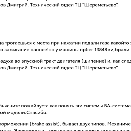
ов Дмитрий. Технический отдел ТЦ “Шереметьево”.
гда трогаешься с места при нажатии педали газа какойт
то зажигание раннее!но у машины прбег 13848 ки,брали
здуха во впускной тракт двигателя (шипение) и, как сл
ов Дмитрий. Технический отдел ТЦ “Шереметьево”.
).Обьясните пожайлуста как понять эти системы ВА-систе
этой модели.Спасибо.
орможении (brake assist), бывает двух типов. Механич
ормоза. Электронная – повышает давление в гидравлич