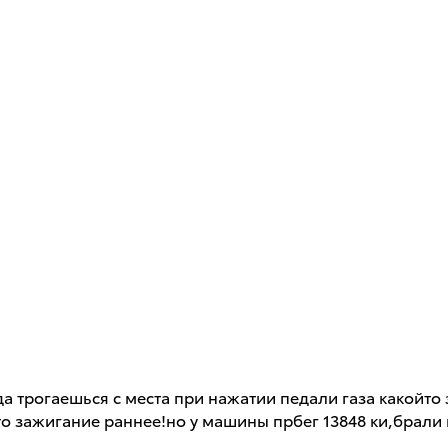
гда трогаешься с места при нажатии педали газа какойт
то зажигание раннее!но у машины прбег 13848 ки,брали