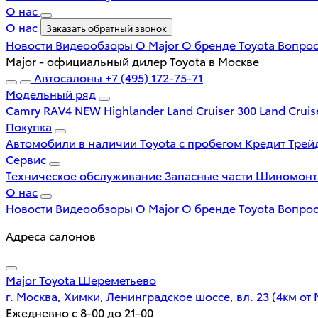
О нас
О нас
Заказать обратный звонок
Новости
Видеообзоры
О Major
О бренде Toyota
Вопрос
Major - официальный дилер Toyota в Москве
Автосалоны
+7 (495) 172-75-71
Модельный ряд
Camry
RAV4 NEW
Highlander
Land Cruiser 300
Land Cruis
Покупка
Автомобили в наличии
Toyota с пробегом
Кредит
Трей
Сервис
Техническое обслуживание
Запасные части
Шиномон
О нас
Новости
Видеообзоры
О Major
О бренде Toyota
Вопрос
Адреса салонов
Major Toyota Шереметьево
г. Москва, Химки, Ленинградское шоссе, вл. 23 (4км от
Ежедневно с 8-00 до 21-00