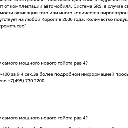
т от комплектации автомобиля. Система SRS: в случае 
мости активации того или иного количества пиропатр
утствует на любой Королле 2008 года. Количество поду
реметьево”.
у самого мощного нового тойота рав 4?
0-100 за 9,4 сек.За более подробной информацией про
во +7(495) 730 2200
у самого мощного нового тойота рав 4?