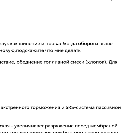
о звук как шипение и провал!когда обороты выше
 новую,подскажите что мне делать
едствие, обеднение топливной смеси (хлопок). Для
ма экстренного торможения и SRS-система пассивной
еская - увеличивает разряжение перед мембраной
еском контуре тормозов при быстром перемещении