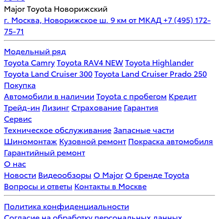
Major Toyota Новорижский
г. Москва, Новорижское ш. 9 км от МКАД
+7 (495) 172-
75-71
Модельный ряд
Toyota Camry
Toyota RAV4 NEW
Toyota Highlander
Toyota Land Cruiser 300
Toyota Land Cruiser Prado 250
Покупка
Автомобили в наличии
Toyota с пробегом
Кредит
Трейд-ин
Лизинг
Страхование
Гарантия
Сервис
Техническое обслуживание
Запасные части
Шиномонтаж
Кузовной ремонт
Покраска автомобиля
Гарантийный ремонт
О нас
Новости
Видеообзоры
О Major
О бренде Toyota
Вопросы и ответы
Контакты в Москве
Политика конфиденциальности
Согласие на обработку персональных данных