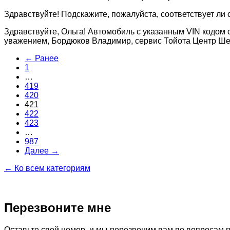
Здравствуйте! Подскажите, пожалуйста, соответствует ли с
Здравствуйте, Ольга! Автомобиль с указанным VIN кодом 
уважением, Бордюков Владимир, сервис Тойота Центр Ше
← Ранее
1
…
419
420
421
422
423
…
987
Далее →
← Ко всем категориям
Перезвоните мне
Оставьте свой номер, и мы перезвоним вам по вопросам 