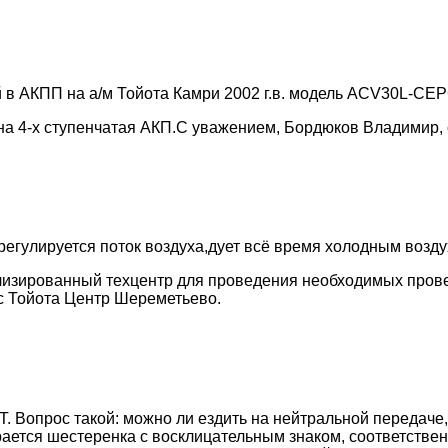
й в АКПП на а/м Тойота Камри 2002 г.в. модель ACV30L-CE
на 4-х ступенчатая АКП.С уважением, Бордюков Владимир,
регулируется поток воздуха,дует всё время холодным возду
ализированный техцентр для проведения необходимых прове
с Тойота Центр Шереметьево.
ММT. Вопрос такой: можно ли ездить на нейтральной передаче
рается шестеренка с восклицательным знаком, соответствен