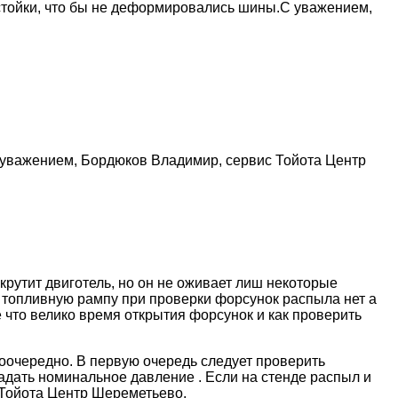
стойки, что бы не деформировались шины.С уважением,
 уважением, Бордюков Владимир, сервис Тойота Центр
крутит двиготель, но он не оживает лиш некоторые
л топливную рампу при проверки форсунок распыла нет а
что велико время открытия форсунок и как проверить
оочередно. В первую очередь следует проверить
адать номинальное давление . Если на стенде распыл и
 Тойота Центр Шереметьево.