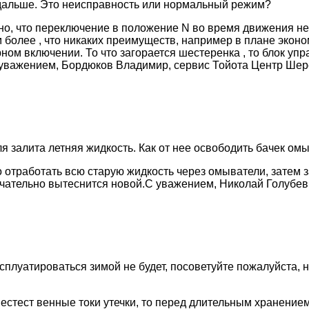
ь дальше. Это неисправность или нормальный режим?
о, что переключение в положение N во время движения не р
 более , что никаких преимуществ, например в плане эконом
ном включении. То что загорается шестеренка , то блок уп
 уважением, Бордюков Владимир, сервис Тойота Центр Шер
ля залита летняя жидкость. Как от нее освободить бачек о
 отработать всю старую жидкость через омыватели, затем за
кончательно вытеснится новой.С уважением, Николай Голуб
ксплуатироваться зимой не будет, посоветуйте пожалуйста,
 естест венные токи утечки, то перед длительным хранение