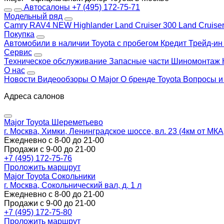
Автосалоны
+7 (495) 172-75-71
Модельный ряд
Camry
RAV4 NEW
Highlander
Land Cruiser 300
Land Cruise
Покупка
Автомобили в наличии
Toyota с пробегом
Кредит
Трейд-и
Сервис
Техническое обслуживание
Запасные части
Шиномонтаж
О нас
Новости
Видеообзоры
О Major
О бренде Toyota
Вопросы и
Адреса салонов
Major Toyota Шереметьево
г. Москва, Химки, Ленинградское шоссе, вл. 23 (4км от МК
Ежедневно с 8-00 до 21-00
Продажи с 9-00 до 21-00
+7 (495) 172-75-76
Проложить маршрут
Major Toyota Сокольники
г. Москва, Сокольнический вал, д. 1 л
Ежедневно с 8-00 до 21-00
Продажи с 9-00 до 21-00
+7 (495) 172-75-80
Проложить маршрут