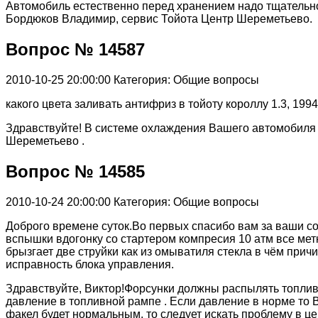
Автомобиль естественно перед хранением надо тщательно
Бордюков Владимир, сервис Тойота Центр Шереметьево.
Вопрос № 14587
2010-10-25 20:00:00
Категория: Общие вопросы
какого цвета заливать антифриз в тойоту короллу 1.3, 199
Здравствуйте! В системе охлаждения Вашего автомобиля
Шереметьево .
Вопрос № 14585
2010-10-24 20:00:00
Категория: Общие вопросы
Доброго времене суток.Во первых спасибо вам за ваши со
вспышки вдогонку со стартером компресия 10 атм все мет
брызгает две струйки как из омыватиля стекла в чём при
исправность блока управления.
Здравствуйте, Виктор!Форсунки должны распылять топлив
давление в топливной рампе . Если давление в норме то 
факел будет нормальным, то следует искать проблему в 