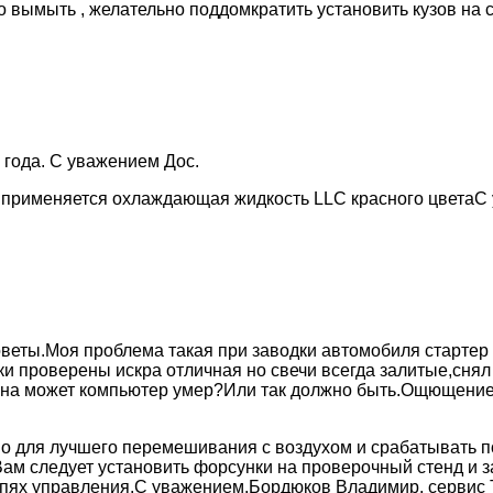
 вымыть , желательно поддомкратить установить кузов на 
4 года. С уважением Дос.
 применяется охлаждающая жидкость LLC красного цветаС
веты.Моя проблема такая при заводки автомобиля стартер 
ки проверены искра отличная но свечи всегда залитые,сня
чина может компьютер умер?Или так должно быть.Ощющение 
о для лучшего перемешивания с воздухом и срабатывать п
Вам следует установить форсунки на проверочный стенд и з
цепях управления.С уважением,Бордюков Владимир, сервис