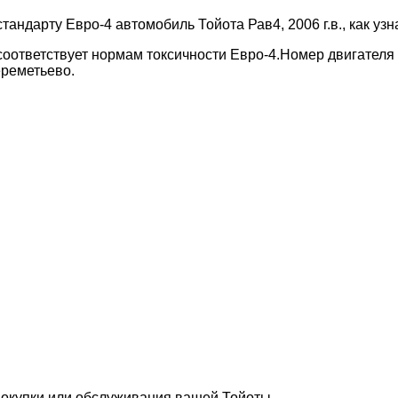
тандарту Евро-4 автомобиль Тойота Рав4, 2006 г.в., как уз
соответствует нормам токсичности Евро-4.Номер двигателя
реметьево.
покупки или обслуживания вашей Тойоты