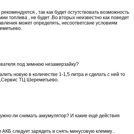
екомендуется , так как будет остутствовать возможность
ии топлива , не будет .Во вторых неизвестно как поведет
равления может определять, несоответсвие условиям
еметьево.
мывателя под зимнюю незамерзайку?
лить новую в количестве 1-1,5 литра и сделать с ней то
ев,Сервис ТЦ Шереметьево.
 нужно-ли снимать аккумулятор? И какие ещё действия
м АКБ следует зарядить и снять минусовую клемму .