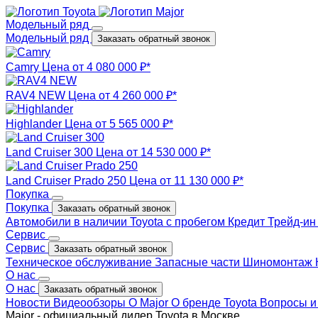
Модельный ряд
Модельный ряд
Заказать обратный звонок
Camry
Цена от 4 080 000 ₽*
RAV4 NEW
Цена от 4 260 000 ₽*
Highlander
Цена от 5 565 000 ₽*
Land Cruiser 300
Цена от 14 530 000 ₽*
Land Cruiser Prado 250
Цена от 11 130 000 ₽*
Покупка
Покупка
Заказать обратный звонок
Автомобили в наличии
Toyota с пробегом
Кредит
Трейд-и
Сервис
Сервис
Заказать обратный звонок
Техническое обслуживание
Запасные части
Шиномонтаж
О нас
О нас
Заказать обратный звонок
Новости
Видеообзоры
О Major
О бренде Toyota
Вопросы и
Major - официальный дилер Toyota в Москве