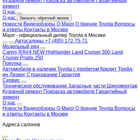
Кузовной ремонт
Покраска автомобиля
Гарантийный
ремонт
О нас
О нас
Заказать обратный звонок
Новости
Видеообзоры
О Major
О бренде Toyota
Вопросы
и ответы
Контакты в Москве
Major - официальный дилер Toyota в Москве
Автосалоны
+7 (495) 172-75-71
Модельный ряд
Camry
RAV4 NEW
Highlander
Land Cruiser 300
Land
Cruiser Prado 250
Покупка
Автомобили в наличии
Toyota с пробегом
Кредит
Трейд-
ин
Лизинг
Страхование
Гарантия
Сервис
Техническое обслуживание
Запасные части
Шиномонтаж
Кузовной ремонт
Покраска автомобиля
Гарантийный
ремонт
О нас
Новости
Видеообзоры
О Major
О бренде Toyota
Вопросы
и ответы
Контакты в Москве
Адреса салонов