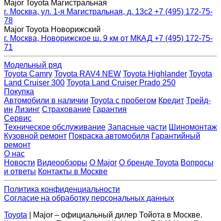
Major Toyota Магистральная
г. Москва, ул. 1-я Магистральная, д. 13с2
+7 (495) 172-75-
78
Major Toyota Новорижский
г. Москва, Новорижское ш. 9 км от МКАД
+7 (495) 172-75-
71
Модельный ряд
Toyota Camry
Toyota RAV4 NEW
Toyota Highlander
Toyota
Land Cruiser 300
Toyota Land Cruiser Prado 250
Покупка
Автомобили в наличии
Toyota с пробегом
Кредит
Трейд-
ин
Лизинг
Страхование
Гарантия
Сервис
Техническое обслуживание
Запасные части
Шиномонтаж
Кузовной ремонт
Покраска автомобиля
Гарантийный
ремонт
О нас
Новости
Видеообзоры
О Major
О бренде Toyota
Вопросы
и ответы
Контакты в Москве
Политика конфиденциальности
Согласие на обработку персональных данных
Toyota
| Major – официальный дилер Тойота в Москве.