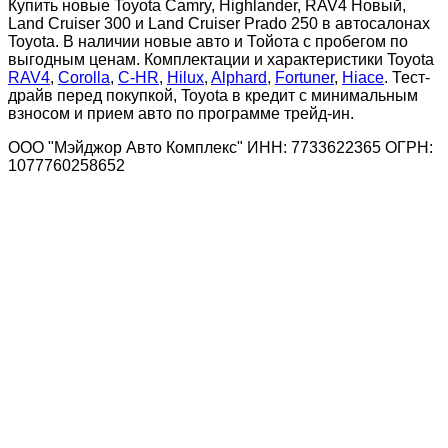
Купить новые Toyota Camry, Highlander, RAV4 Новый,
Land Cruiser 300 и Land Cruiser Prado 250 в автосалонах
Toyota. В наличии новые авто и Тойота с пробегом по
выгодным ценам. Комплектации и характеристики Toyota
RAV4
,
Corolla
,
C-HR
,
Hilux
,
Alphard
,
Fortuner
,
Hiace
. Тест-
драйв перед покупкой, Toyota в кредит с минимальным
взносом и прием авто по программе трейд-ин.
ООО "Мэйджор Авто Комплекс" ИНН: 7733622365 ОГРН:
1077760258652