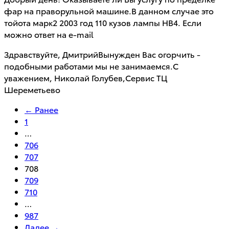
фар на праворульной машине.В данном случае это
тойота марк2 2003 год 110 кузов лампы HB4. Если
можно ответ на e-mail
Здравствуйте, ДмитрийВынужден Вас огорчить -
подобными работами мы не занимаемся.С
уважением, Николай Голубев,Сервис ТЦ
Шереметьево
← Ранее
1
…
706
707
708
709
710
…
987
Далее →