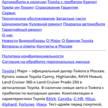
Автомобили в наличии
Toyota с пробегом
Кредит
Трейд-ин
Лизинг
Страхование
Гарантия
Сервис
Техническое обслуживание
Запасные части
Шиномонтаж
Кузовной ремонт
Покраска автомобиля
Гарантийный ремонт
О нас
Новости
Видеообзоры
О Major
О бренде Toyota
Вопросы и ответы
Контакты в Москве
Политика конфиденциальности
Согласие на обработку персональных данных
Toyota
| Major – официальный дилер Тойота в Москве.
Купить новые Toyota Camry, Highlander, RAV4 Новый,
Land Cruiser 300 и Land Cruiser Prado 250 в
автосалонах Toyota. В наличии новые авто и Тойота с
пробегом по выгодным ценам. Комплектации и
характеристики Toyota
RAV4
,
Corolla
,
C-HR
,
Hilux
,
Alphard
,
Fortuner
,
Hiace
. Тест-драйв перед покупкой,