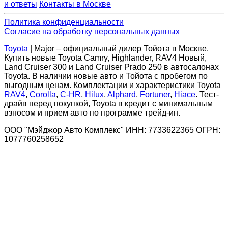
и ответы
Контакты в Москве
Политика конфиденциальности
Согласие на обработку персональных данных
Toyota
| Major – официальный дилер Тойота в Москве.
Купить новые Toyota Camry, Highlander, RAV4 Новый,
Land Cruiser 300 и Land Cruiser Prado 250 в автосалонах
Toyota. В наличии новые авто и Тойота с пробегом по
выгодным ценам. Комплектации и характеристики Toyota
RAV4
,
Corolla
,
C-HR
,
Hilux
,
Alphard
,
Fortuner
,
Hiace
. Тест-
драйв перед покупкой, Toyota в кредит с минимальным
взносом и прием авто по программе трейд-ин.
ООО "Мэйджор Авто Комплекс" ИНН: 7733622365 ОГРН:
1077760258652