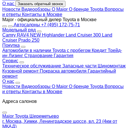
О нас
Заказать обратный звонок
Новости
Видеообзоры
О Major
О бренде Toyota
Вопросы
и ответы
Контакты в Москве
Major - официальный дилер Toyota в Москве
Автосалоны
+7 (495) 172-75-71
Модельный ряд
Camry
RAV4 NEW
Highlander
Land Cruiser 300
Land
Cruiser Prado 250
Покупка
Автомобили в наличии
Toyota с пробегом
Кредит
Трейд-
ин
Лизинг
Страхование
Гарантия
Сервис
Техническое обслуживание
Запасные части
Шиномонтаж
Кузовной ремонт
Покраска автомобиля
Гарантийный
ремонт
О нас
Новости
Видеообзоры
О Major
О бренде Toyota
Вопросы
и ответы
Контакты в Москве
Адреса салонов
Major Toyota Шереметьево
г. Москва, Химки, Ленинградское шоссе, вл. 23 (4км от
МКАД)