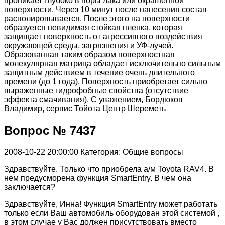
проникает глубоко в поры лака или окрашенной
поверхности. Через 10 минут после нанесения состав
располировывается. После этого на поверхности
образуется невидимая стойкая пленка, которая
защищает поверхность от агрессивного воздействия
окружающей среды, загрязнения и УФ-лучей.
Образованная таким образом поверхностная
молекулярная матрица обладает исключительно сильным
защитным действием в течение очень длительного
времени (до 1 года). Поверхность приобретает сильно
выраженные гидрофобные свойства (отсутствие
эффекта смачивания). С уважением, Бордюков
Владимир, сервис Тойота Центр Шереметь
Вопрос № 7437
2008-10-22 20:00:00
Категория: Общие вопросы
Здравствуйте. Только что приобрела а/м Toyota RAV4. В
нем предусморена функция SmartEntry. В чем она
заключается?
Здравствуйте, Инна! Функция SmartEntry может работать
только если Ваш автомобиль оборудован этой системой ,
в этом случае у Вас должен присутствовать вместо