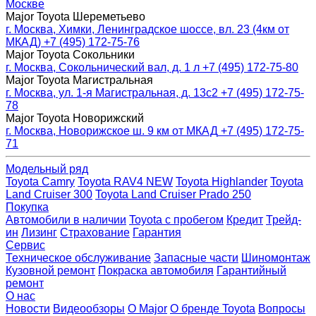
Москве
Major Toyota Шереметьево
г. Москва, Химки, Ленинградское шоссе, вл. 23 (4км от
МКАД)
+7 (495) 172-75-76
Major Toyota Сокольники
г. Москва, Сокольнический вал, д. 1 л
+7 (495) 172-75-80
Major Toyota Магистральная
г. Москва, ул. 1-я Магистральная, д. 13с2
+7 (495) 172-75-
78
Major Toyota Новорижский
г. Москва, Новорижское ш. 9 км от МКАД
+7 (495) 172-75-
71
Модельный ряд
Toyota Camry
Toyota RAV4 NEW
Toyota Highlander
Toyota
Land Cruiser 300
Toyota Land Cruiser Prado 250
Покупка
Автомобили в наличии
Toyota с пробегом
Кредит
Трейд-
ин
Лизинг
Страхование
Гарантия
Сервис
Техническое обслуживание
Запасные части
Шиномонтаж
Кузовной ремонт
Покраска автомобиля
Гарантийный
ремонт
О нас
Новости
Видеообзоры
О Major
О бренде Toyota
Вопросы