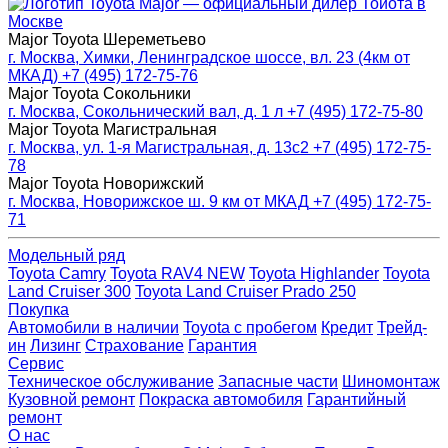
Major — официальный дилер Тойота в
Москве
Major Toyota Шереметьево
г. Москва, Химки, Ленинградское шоссе, вл. 23 (4км от
МКАД)
+7 (495) 172-75-76
Major Toyota Сокольники
г. Москва, Сокольнический вал, д. 1 л
+7 (495) 172-75-80
Major Toyota Магистральная
г. Москва, ул. 1-я Магистральная, д. 13с2
+7 (495) 172-75-
78
Major Toyota Новорижский
г. Москва, Новорижское ш. 9 км от МКАД
+7 (495) 172-75-
71
Модельный ряд
Toyota Camry
Toyota RAV4 NEW
Toyota Highlander
Toyota
Land Cruiser 300
Toyota Land Cruiser Prado 250
Покупка
Автомобили в наличии
Toyota с пробегом
Кредит
Трейд-
ин
Лизинг
Страхование
Гарантия
Сервис
Техническое обслуживание
Запасные части
Шиномонтаж
Кузовной ремонт
Покраска автомобиля
Гарантийный
ремонт
О нас