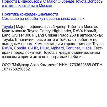
Новости
Видеообзоры
О Major
О бренде Toyota
Вопросы
и ответы
Контакты в Москве
Политика конфиденциальности
Согласие на обработку персональных данных
Toyota
| Major – официальный дилер Тойота в Москве.
Купить новые Toyota Camry, Highlander, RAV4 Новый,
Land Cruiser 300 и Land Cruiser Prado 250 в автосалонах
Toyota. В наличии новые авто и Тойота с пробегом по
выгодным ценам. Комплектации и характеристики Toyota
RAV4
,
Corolla
,
C-HR
,
Hilux
,
Alphard
,
Fortuner
,
Hiace
. Тест-
драйв перед покупкой, Toyota в кредит с минимальным
взносом и прием авто по программе трейд-ин.
ООО "Мэйджор Авто Комплекс" ИНН: 7733622365 ОГРН:
1077760258652