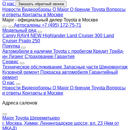
О нас
Заказать обратный звонок
Новости
Видеообзоры
О Major
О бренде Toyota
Вопросы
и ответы
Контакты в Москве
Major - официальный дилер Toyota в Москве
Автосалоны
+7 (495) 172-75-71
Модельный ряд
Camry
RAV4 NEW
Highlander
Land Cruiser 300
Land
Cruiser Prado 250
Покупка
Автомобили в наличии
Toyota с пробегом
Кредит
Трейд-
ин
Лизинг
Страхование
Гарантия
Сервис
Техническое обслуживание
Запасные части
Шиномонтаж
Кузовной ремонт
Покраска автомобиля
Гарантийный
ремонт
О нас
Новости
Видеообзоры
О Major
О бренде Toyota
Вопросы
и ответы
Контакты в Москве
Адреса салонов
Major Toyota Шереметьево
г. Москва, Химки, Ленинградское шоссе, вл. 23 (4км от
МКАД)