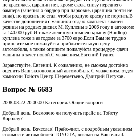
не красилась, царапин нет, кроме скола снизу переднего
бампера (зацепил о бардюр при парковке, царапина почти не
вида), но красить не стал, чтобы родную краску не портить.В
качестве дополнения с машиной отдаю комплект зимней
резины на родных дисках М. Куплены в 2006 году в автодоме
за 140.000 руб.И также железную зимнею крышу (Hardtop) –
куплена тоже в автодоме за 3700 евро.Если Вам не трудно
пришлите мне пожалуйста приблизительную цену
автомобиля, а также опишите пожалуйста процедуру сдачи
машины в зачет новой.С уважением,Евгений Руднев
Здравствуйте, Евгений. К сожалению, не сможем достойно
оценить Ваш эксклюзивный автомобиль. С уважением, отдел
комиссии Тойота Центр Шереметьево, Дмитрий Петухов.
Вопрос № 6683
2008-08-22 20:00:00
Категория: Общие вопросы
Добрый день. Возможно ли получить прайс на Тойоту
Короллу?
Добрый день, Вячеслав! Прайс-лист, с подробным указанием
стоимости автомобилей TOYOTA, выслан на Ваш e-mail.