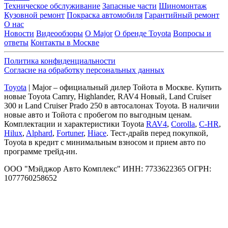
Техническое обслуживание
Запасные части
Шиномонтаж
Кузовной ремонт
Покраска автомобиля
Гарантийный ремонт
О нас
Новости
Видеообзоры
О Major
О бренде Toyota
Вопросы и
ответы
Контакты в Москве
Политика конфиденциальности
Согласие на обработку персональных данных
Toyota
| Major – официальный дилер Тойота в Москве. Купить
новые Toyota Camry, Highlander, RAV4 Новый, Land Cruiser
300 и Land Cruiser Prado 250 в автосалонах Toyota. В наличии
новые авто и Тойота с пробегом по выгодным ценам.
Комплектации и характеристики Toyota
RAV4
,
Corolla
,
C-HR
,
Hilux
,
Alphard
,
Fortuner
,
Hiace
. Тест-драйв перед покупкой,
Toyota в кредит с минимальным взносом и прием авто по
программе трейд-ин.
ООО "Мэйджор Авто Комплекс" ИНН: 7733622365 ОГРН:
1077760258652