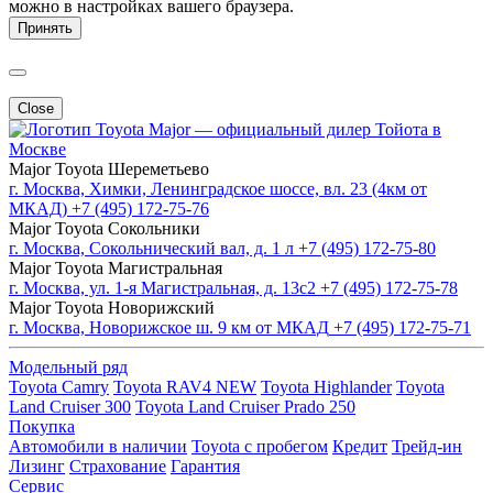
можно в настройках вашего браузера.
Принять
Close
Major — официальный дилер Тойота в
Москве
Major Toyota Шереметьево
г. Москва, Химки, Ленинградское шоссе, вл. 23 (4км от
МКАД)
+7 (495) 172-75-76
Major Toyota Сокольники
г. Москва, Сокольнический вал, д. 1 л
+7 (495) 172-75-80
Major Toyota Магистральная
г. Москва, ул. 1-я Магистральная, д. 13с2
+7 (495) 172-75-78
Major Toyota Новорижский
г. Москва, Новорижское ш. 9 км от МКАД
+7 (495) 172-75-71
Модельный ряд
Toyota Camry
Toyota RAV4 NEW
Toyota Highlander
Toyota
Land Cruiser 300
Toyota Land Cruiser Prado 250
Покупка
Автомобили в наличии
Toyota с пробегом
Кредит
Трейд-ин
Лизинг
Страхование
Гарантия
Сервис