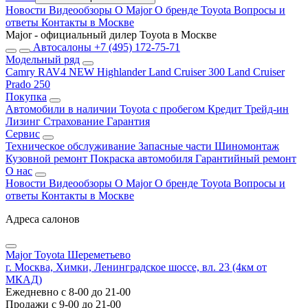
Новости
Видеообзоры
О Major
О бренде Toyota
Вопросы и
ответы
Контакты в Москве
Major - официальный дилер Toyota в Москве
Автосалоны
+7 (495) 172-75-71
Модельный ряд
Camry
RAV4 NEW
Highlander
Land Cruiser 300
Land Cruiser
Prado 250
Покупка
Автомобили в наличии
Toyota с пробегом
Кредит
Трейд-ин
Лизинг
Страхование
Гарантия
Сервис
Техническое обслуживание
Запасные части
Шиномонтаж
Кузовной ремонт
Покраска автомобиля
Гарантийный ремонт
О нас
Новости
Видеообзоры
О Major
О бренде Toyota
Вопросы и
ответы
Контакты в Москве
Адреса салонов
Major Toyota Шереметьево
г. Москва, Химки, Ленинградское шоссе, вл. 23 (4км от
МКАД)
Ежедневно с 8-00 до 21-00
Продажи с 9-00 до 21-00