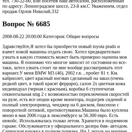
тел. 730-22-00, или посетив наш автосалон, расположенный
по адресу: Ленинградское шоссе, 23-й км.С Уважением, отдел
продаж Орлов Николай,332
Вопрос № 6685
2008-08-22 20:00:00
Категория: Общие вопросы
Здравствуйте,Я хотел бы приобрести новый toyota prado и
взачет новой машины отдать свою. Хотел предварительно
узнать в какую стоимость может быть примерно оценена моя
машина. Я понимаю что многое зависит от состояния но все-
таки, хотел узнать стоит ли мне вообще рассматривать этот
вариант.У меня BMW M3 (46), 2002 г.в. , пробег 81 т. Км.
кабриолет, цвет красный ингман сделанный на заказ (очень
редкий цвет, в такой красят феррари), салон 2х цветная кожа
индивидуал (черная с красным), коробка 6 ступенчатая
секвентальная smg 2 с возможностью переключения скоростей
на руле, есть все опции кроме монитора, подогрев сидений и
полный электропривод, ченджер на 6 диском, биксенон с
поворотной оптикой, противотуманки.Машина было куплена
мною в мая 2006 года в люксембурге за 56.300 евро. Есть
инвойс. Использовалась только летом. Хранится в подземном
гараже. Обслуживается у официального дилера бмв- автодом.
Сервисная книжка в полном порядке. Ни 1 деталь на машине