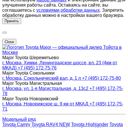
улучшения работы сайта. Оставаясь на сайте, вы
соглашаетесь с
условиями обработки данных
. Запретить
обработку данных можно в настройках вашего браузера.
Принять
Close
Major — официальный дилер Тойота в
Москве
Major Toyota Шереметьево
г. Москва, Химки, Ленинградское шоссе, вл. 23 (4км от
МКАД)
+7 (495) 172-75-76
Major Toyota Сокольники
г. Москва, Сокольнический вал, д. 1 л
+7 (495) 172-75-80
Major Toyota Магистральная
г. Москва, ул. 1-я Магистральная, д. 13с2
+7 (495) 172-75-
78
Major Toyota Новорижский
г. Москва, Новорижское ш. 9 км от МКАД
+7 (495) 172-75-
71
Модельный ряд
Toyota Camry
Toyota RAV4 NEW
Toyota Highlander
Toyota