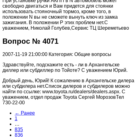
При установке ручки АКПП в N автомобиль может
свободно двигаться и Вам придется для стоянки
использовать стояночный тормоз, кроме того, в
положении N вы не сможете вынуть ключ из замка
зажигания. В положении Р этих проблем нет.С
уважением, Николай Голубев,Сервис ТЦ Шереметьево
Вопрос № 4071
2007-11-19 21:00:00
Категория: Общие вопросы
Здравствуйте, подскажите есть - ли в Архангельске
диллер или субдиллер по Тойоте? С уважением Юрий.
Добрый день, Юрий! К сожалению в Архангельске дилера
или субдилера нет.Список дилеров и субдилеров можно
найти по ссылке: www.toyota.ru/dealers/dealers.aspx. С
уважением, отдел продаж Toyota Сергей МорозовТел
730-22-00
← Ранее
1
…
835
836