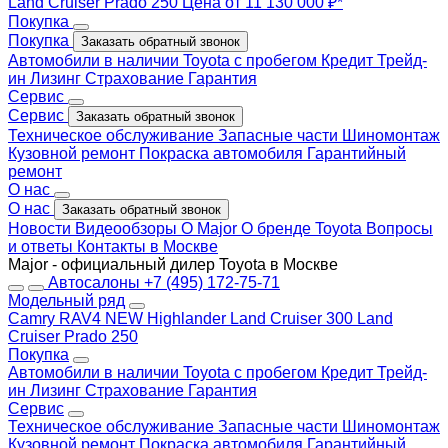
Land Cruiser Prado 250
Цена от 11 130 000 ₽*
Покупка
Покупка
Заказать обратный звонок
Автомобили в наличии
Toyota с пробегом
Кредит
Трейд-
ин
Лизинг
Страхование
Гарантия
Сервис
Сервис
Заказать обратный звонок
Техническое обслуживание
Запасные части
Шиномонтаж
Кузовной ремонт
Покраска автомобиля
Гарантийный
ремонт
О нас
О нас
Заказать обратный звонок
Новости
Видеообзоры
О Major
О бренде Toyota
Вопросы
и ответы
Контакты в Москве
Major - официальный дилер Toyota в Москве
Автосалоны
+7 (495) 172-75-71
Модельный ряд
Camry
RAV4 NEW
Highlander
Land Cruiser 300
Land
Cruiser Prado 250
Покупка
Автомобили в наличии
Toyota с пробегом
Кредит
Трейд-
ин
Лизинг
Страхование
Гарантия
Сервис
Техническое обслуживание
Запасные части
Шиномонтаж
Кузовной ремонт
Покраска автомобиля
Гарантийный