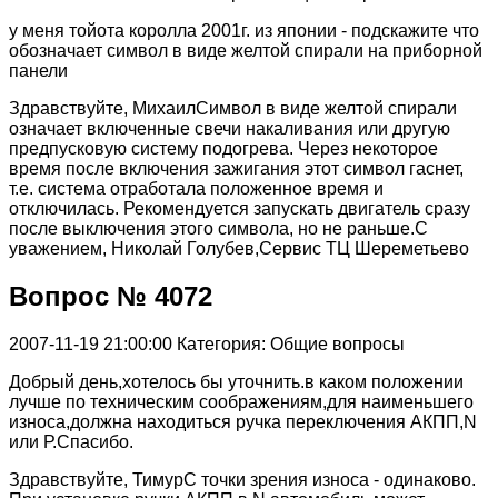
у меня тойота королла 2001г. из японии - подскажите что
обозначает символ в виде желтой спирали на приборной
панели
Здравствуйте, МихаилСимвол в виде желтой спирали
означает включенные свечи накаливания или другую
предпусковую систему подогрева. Через некоторое
время после включения зажигания этот символ гаснет,
т.е. система отработала положенное время и
отключилась. Рекомендуется запускать двигатель сразу
после выключения этого символа, но не раньше.С
уважением, Николай Голубев,Сервис ТЦ Шереметьево
Вопрос № 4072
2007-11-19 21:00:00
Категория: Общие вопросы
Добрый день,хотелось бы уточнить.в каком положении
лучше по техническим соображениям,для наименьшего
износа,должна находиться ручка переключения АКПП,N
или Р.Спасибо.
Здравствуйте, ТимурС точки зрения износа - одинаково.