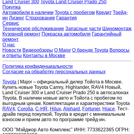
Land Cruiser 300
Toyota Land Cruiser Prado 250
Покупка
Автомобили в наличии
Toyota с пробегом
Кредит
Трейд-
ин
Лизинг
Страхование
Гарантия
Сервис
Техническое обслуживание
Запасные части
Шиномонтаж
Кузовной ремонт
Покраска автомобиля
Гарантийный
ремонт
О нас
Новости
Видеообзоры
О Major
О бренде Toyota
Вопросы
и ответы
Контакты в Москве
Политика конфиденциальности
Согласие на обработку персональных данных
Toyota
| Major – официальный дилер Тойота в Москве.
Купить новые Toyota Camry, Highlander, RAV4 Новый,
Land Cruiser 300 и Land Cruiser Prado 250 в автосалонах
Toyota. В наличии новые авто и Тойота с пробегом по
выгодным ценам. Комплектации и характеристики Toyota
RAV4
,
Corolla
,
C-HR
,
Hilux
,
Alphard
,
Fortuner
,
Hiace
. Тест-
драйв перед покупкой, Toyota в кредит с минимальным
взносом и прием авто по программе трейд-ин.
ООО "Мэйджор Авто Комплекс" ИНН: 7733622365 ОГРН: