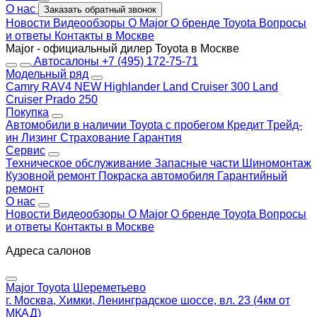
О нас
Заказать обратный звонок
Новости
Видеообзоры
О Major
О бренде Toyota
Вопросы
и ответы
Контакты в Москве
Major - официальный дилер Toyota в Москве
Автосалоны
+7 (495) 172-75-71
Модельный ряд
Camry
RAV4 NEW
Highlander
Land Cruiser 300
Land
Cruiser Prado 250
Покупка
Автомобили в наличии
Toyota с пробегом
Кредит
Трейд-
ин
Лизинг
Страхование
Гарантия
Сервис
Техническое обслуживание
Запасные части
Шиномонтаж
Кузовной ремонт
Покраска автомобиля
Гарантийный
ремонт
О нас
Новости
Видеообзоры
О Major
О бренде Toyota
Вопросы
и ответы
Контакты в Москве
Адреса салонов
Major Toyota Шереметьево
г. Москва, Химки, Ленинградское шоссе, вл. 23 (4км от
МКАД)