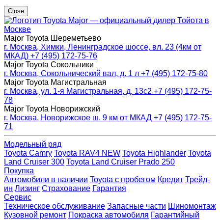
Close
Major — официальный дилер Тойота в
Москве
Major Toyota Шереметьево
г. Москва, Химки, Ленинградское шоссе, вл. 23 (4км от
МКАД)
+7 (495) 172-75-76
Major Toyota Сокольники
г. Москва, Сокольнический вал, д. 1 л
+7 (495) 172-75-80
Major Toyota Магистральная
г. Москва, ул. 1-я Магистральная, д. 13с2
+7 (495) 172-75-
78
Major Toyota Новорижский
г. Москва, Новорижское ш. 9 км от МКАД
+7 (495) 172-75-
71
Модельный ряд
Toyota Camry
Toyota RAV4 NEW
Toyota Highlander
Toyota
Land Cruiser 300
Toyota Land Cruiser Prado 250
Покупка
Автомобили в наличии
Toyota с пробегом
Кредит
Трейд-
ин
Лизинг
Страхование
Гарантия
Сервис
Техническое обслуживание
Запасные части
Шиномонтаж
Кузовной ремонт
Покраска автомобиля
Гарантийный