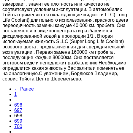
замерзает , значит ее плотность или качество не
соответсвуют условиям эксплуатации. В автомобилях
Тойота применяются охлаждающие жидкости LLC( Long
Life Coolant) длительного использования, красного цвета ,
переодичность замены каждые 40 000 км. пробега. Она
поставляется в виде концентрата и разбавляется
дисцилированной водой в пропорции 1/1 . Вторая
используемая жидкость SLLC (Super Long Life Coolant)
розового цвета , предназнченная для сверхдлительной
эксплуатации . Первая замена 160000 км пробега ,
последующие каждые 80000км. Она поставляется
вготовом виде и неподлежит разбавлению.Необходимо
определится какая жикость у Вас залита и поменять ее
на аналогичную.С уважением, Бордюков Владимир,
сервис Тойота Центр Шереметьево.
← Ранее
1
…
696
697
698
699
700
…