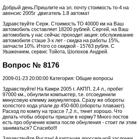
Добрый день.Пришлите на эл. почту стоимость то-4 на
авенсис 2005г .двигатель 1.8 автомат
Здравствуйте Серж. Стоимость ТО 40000 км на Ваш
автомобиль составляет 18200 рублей. Сергей, на Ваш
автомобиль у нас сейчас проходит акция: обслуживание
автомобиля сташе 3-х лет - скидка на работы 15%,
запчасти 10%. Итого со скидкой - 15763 рубля. С
Уважением, сервис Тойота, Шолохов Андрей.
Вопрос № 8176
2009-01-23 20:00:00
Категория: Общие вопросы
Здравствуйте! На Камри 2005 г. АКПП, 2,4 л., пробег
97000 км., обнулили компьютер, т.е. отсоединили
минусовую клемму аккумулятора. Сразу же обороты
холостого хода упали до 450-600.(обороты плавают).
Расход по компу на трассе 7,2 л., тянет хорошо. Что
делать чтобы обороты пришли в норму? Много постов
есть про обучение компа после обнуления - стоит ли этим
заниматься? Спасибо!!!
Здравствуйте,Руслан! Адаптация дроссельной заслонки