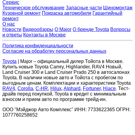
Сервис
Техническое обслуживание
Запасные части
Шиномонтаж
Кузовной ремонт
Покраска автомобиля
Гарантийный
ремонт
О нас
Новости
Видеообзоры
О Major
О бренде Toyota
Вопросы
и ответы
Контакты в Москве
Политика конфиденциальности
Согласие на обработку персональных данных
Toyota
| Major – официальный дилер Тойота в Москве.
Купить новые Toyota Camry, Highlander, RAV4 Новый,
Land Cruiser 300 и Land Cruiser Prado 250 в автосалонах
Toyota. В наличии новые авто и Тойота с пробегом по
выгодным ценам. Комплектации и характеристики Toyota
RAV4
,
Corolla
,
C-HR
,
Hilux
,
Alphard
,
Fortuner
,
Hiace
. Тест-
драйв перед покупкой, Toyota в кредит с минимальным
взносом и прием авто по программе трейд-ин.
ООО "Мэйджор Авто Комплекс" ИНН: 7733622365 ОГРН:
1077760258652