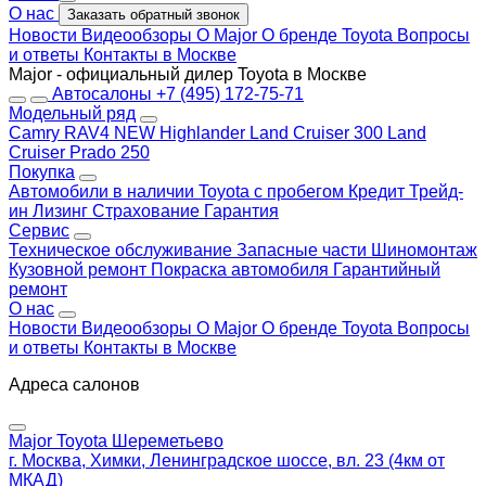
О нас
Заказать обратный звонок
Новости
Видеообзоры
О Major
О бренде Toyota
Вопросы
и ответы
Контакты в Москве
Major - официальный дилер Toyota в Москве
Автосалоны
+7 (495) 172-75-71
Модельный ряд
Camry
RAV4 NEW
Highlander
Land Cruiser 300
Land
Cruiser Prado 250
Покупка
Автомобили в наличии
Toyota с пробегом
Кредит
Трейд-
ин
Лизинг
Страхование
Гарантия
Сервис
Техническое обслуживание
Запасные части
Шиномонтаж
Кузовной ремонт
Покраска автомобиля
Гарантийный
ремонт
О нас
Новости
Видеообзоры
О Major
О бренде Toyota
Вопросы
и ответы
Контакты в Москве
Адреса салонов
Major Toyota Шереметьево
г. Москва, Химки, Ленинградское шоссе, вл. 23 (4км от
МКАД)