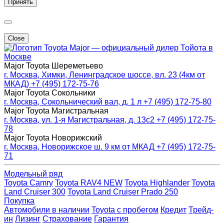
Принять
Close
Major — официальный дилер Тойота в
Москве
Major Toyota Шереметьево
г. Москва, Химки, Ленинградское шоссе, вл. 23 (4км от
МКАД)
+7 (495) 172-75-76
Major Toyota Сокольники
г. Москва, Сокольнический вал, д. 1 л
+7 (495) 172-75-80
Major Toyota Магистральная
г. Москва, ул. 1-я Магистральная, д. 13с2
+7 (495) 172-75-
78
Major Toyota Новорижский
г. Москва, Новорижское ш. 9 км от МКАД
+7 (495) 172-75-
71
Модельный ряд
Toyota Camry
Toyota RAV4 NEW
Toyota Highlander
Toyota
Land Cruiser 300
Toyota Land Cruiser Prado 250
Покупка
Автомобили в наличии
Toyota с пробегом
Кредит
Трейд-
ин
Лизинг
Страхование
Гарантия