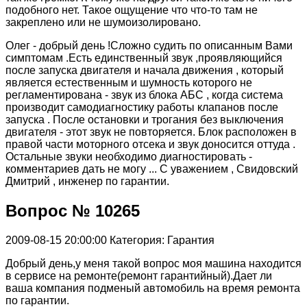
подобного нет. Такое ощущение что что-то там не
закреплено или не шумоизолировано.
Олег - добрый день !Сложно судить по описанным Вами
симптомам .Есть единственный звук ,проявляющийся
после запуска двигателя и начала движения , который
является естественным и шумность которого не
регламентирована - звук из блока АБС , когда система
производит самодиагностику работы клапанов после
запуска . После остановки и трогания без выключения
двигателя - этот звук не повторяется. Блок расположен в
правой части моторного отсека и звук доносится оттуда .
Остальные звуки необходимо диагностировать -
комментариев дать не могу ... С уважением , Свидовский
Дмитрий , инженер по гарантии.
Вопрос № 10265
2009-08-15 20:00:00
Категория: Гарантия
Добрый день,у меня такой вопрос моя машина находится
в сервисе на ремонте(ремонт гарантийный).Дает ли
ваша компания подменый автомобиль на время ремонта
по гарантии.