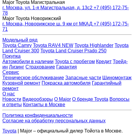
Major Toyota Магистральная
г. Москва, ул. 1-я Магистральная, д. 13с2
+7 (495) 172-75-
78
Major Toyota Новорижский
г. Москва, Новорижское ш. 9 км от МКАД
+7 (495) 172-75-
71
Модельный ряд
Toyota Camry
Toyota RAV4 NEW
Toyota Highlander
Toyota
Land Cruiser 300
Toyota Land Cruiser Prado 250
Покупка
Автомобили в наличии
Toyota с пробегом
Кредит
Трейд-
ин
Лизинг
Страхование
Гарантия
Сервис
Техническое обслуживание
Запасные части
Шиномонтаж
Кузовной ремонт
Покраска автомобиля
Гарантийный
ремонт
О нас
Новости
Видеообзоры
О Major
О бренде Toyota
Вопросы
и ответы
Контакты в Москве
Политика конфиденциальности
Согласие на обработку персональных данных
Toyota
| Major – официальный дилер Тойота в Москве.