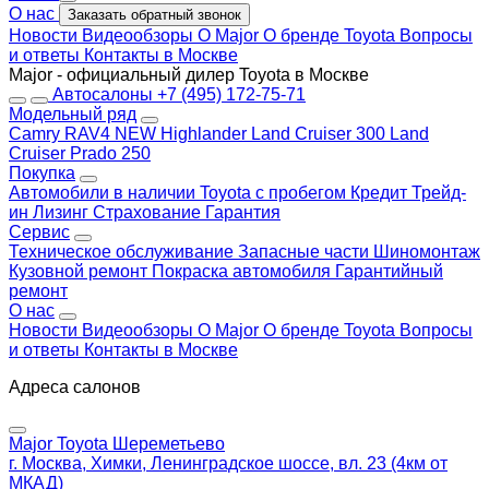
О нас
Заказать обратный звонок
Новости
Видеообзоры
О Major
О бренде Toyota
Вопросы
и ответы
Контакты в Москве
Major - официальный дилер Toyota в Москве
Автосалоны
+7 (495) 172-75-71
Модельный ряд
Camry
RAV4 NEW
Highlander
Land Cruiser 300
Land
Cruiser Prado 250
Покупка
Автомобили в наличии
Toyota с пробегом
Кредит
Трейд-
ин
Лизинг
Страхование
Гарантия
Сервис
Техническое обслуживание
Запасные части
Шиномонтаж
Кузовной ремонт
Покраска автомобиля
Гарантийный
ремонт
О нас
Новости
Видеообзоры
О Major
О бренде Toyota
Вопросы
и ответы
Контакты в Москве
Адреса салонов
Major Toyota Шереметьево
г. Москва, Химки, Ленинградское шоссе, вл. 23 (4км от
МКАД)