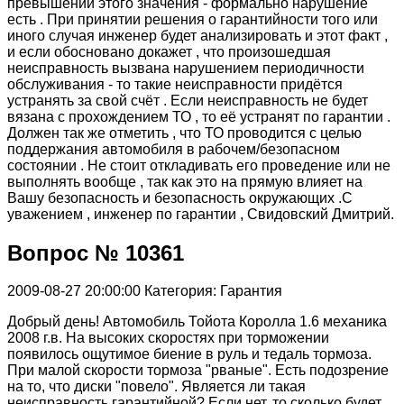
превышении этого значения - формально нарушение
есть . При принятии решения о гарантийности того или
иного случая инженер будет анализировать и этот факт ,
и если обосновано докажет , что произошедшая
неисправность вызвана нарушением периодичности
обслуживания - то такие неисправности придётся
устранять за свой счёт . Если неисправность не будет
вязана с прохождением ТО , то её устранят по гарантии .
Должен так же отметить , что ТО проводится с целью
поддержания автомобиля в рабочем/безопасном
состоянии . Не стоит откладивать его проведение или не
выполнять вообще , так как это на прямую влияет на
Вашу безопасность и безопасность окружающих .С
уважением , инженер по гарантии , Свидовский Дмитрий.
Вопрос № 10361
2009-08-27 20:00:00
Категория: Гарантия
Добрый день! Автомобиль Тойота Королла 1.6 механика
2008 г.в. На высоких скоростях при торможении
появилось ощутимое биение в руль и тедаль тормоза.
При малой скорости тормоза "рваные". Есть подозрение
на то, что диски "повело". Является ли такая
неисправность гарантийной? Если нет, то сколько будет