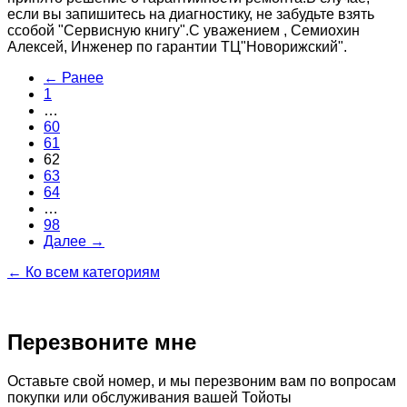
если вы запишитесь на диагностику, не забудьте взять
ссобой "Сервисную книгу".С уважением , Семиохин
Алексей, Инженер по гарантии ТЦ"Новорижский".
← Ранее
1
…
60
61
62
63
64
…
98
Далее →
← Ко всем категориям
Перезвоните мне
Оставьте свой номер, и мы перезвоним вам по вопросам
покупки или обслуживания вашей Тойоты