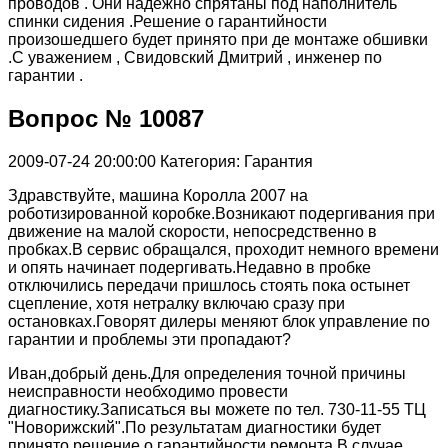
проводов . Они надёжно спрятаны под наполнитель
спинки сидения .Решение о гарантийности
произошедшего будет принято при де монтаже обшивки
.С уважением , Свидовский Дмитрий , инженер по
гарантии .
Вопрос № 10087
2009-07-24 20:00:00
Категория: Гарантия
Здравствуйте, машина Королла 2007 на
роботизированной коробке.Возникают подергивания при
движение на малой скорости, непосредственно в
пробках.В сервис обращался, проходит немного времени
и опять начинает подергивать.Недавно в пробке
отключились передачи пришлось стоять пока остынет
сцепление, хотя нетралку включаю сразу при
остановках.Говорят дилеры меняют блок управление по
гарантии и проблемы эти пропадают?
Иван,добрый день.Для определения точной причины
неисправности необходимо провести
диагностику.Записаться вы можете по тел. 730-11-55 ТЦ
"Новорижский".По результатам диагностики будет
принято решение о гарантийности ремонта.В случае,