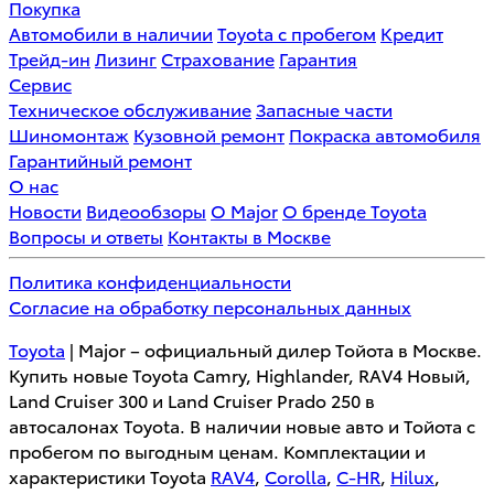
Покупка
Автомобили в наличии
Toyota с пробегом
Кредит
Трейд-ин
Лизинг
Страхование
Гарантия
Сервис
Техническое обслуживание
Запасные части
Шиномонтаж
Кузовной ремонт
Покраска автомобиля
Гарантийный ремонт
О нас
Новости
Видеообзоры
О Major
О бренде Toyota
Вопросы и ответы
Контакты в Москве
Политика конфиденциальности
Согласие на обработку персональных данных
Toyota
| Major – официальный дилер Тойота в Москве.
Купить новые Toyota Camry, Highlander, RAV4 Новый,
Land Cruiser 300 и Land Cruiser Prado 250 в
автосалонах Toyota. В наличии новые авто и Тойота с
пробегом по выгодным ценам. Комплектации и
характеристики Toyota
RAV4
,
Corolla
,
C-HR
,
Hilux
,