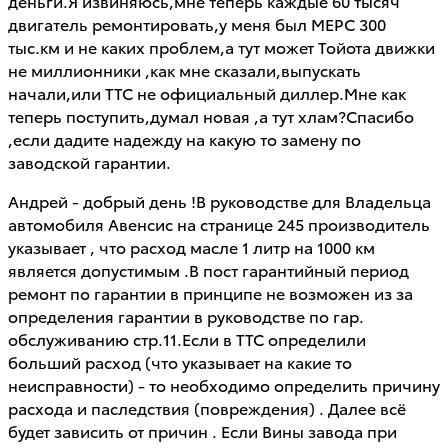
деньги.Я извиняюсь,мне теперь каждые 60 тысяч
двигатель ремонтировать,у меня был МЕРС 300
тыс.км и не каких проблем,а тут может Тойота движки
не миллионники ,как мне сказали,выпускать
начали,или ТТС не официальный диллер.Мне как
теперь поступить,думал новая ,а тут хлам?Cпасибо
,если дадите надежду на какую то замену по
заводской гарантии.
Андрей - добрый день !В руководстве для Владельца
автомобиля Авенсис на странице 245 производитель
указывает , что расход масле 1 литр на 1000 км
является допустимым .В пост гарантийный период
ремонт по гарантии в принципе не возможен из за
определения гарантии в руководстве по гар.
обслуживанию стр.11.Если в ТТС определили
больший расход (что указывает на какие то
неисправности) - то необходимо определить причину
расхода и паследствия (повреждения) . Далее всё
будет зависить от причин . Если Вины завода при